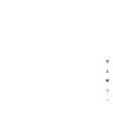




