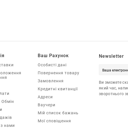
ія
Ваш Рахунок
Newsletter
ставки
Особисті дані
Положення
Повернення товару
ння
Замовлення
Ви зможете ска
який час, нап
Кредитні квитанції
лати
зворотнього зв
Адреси
 Обмін
Ваучери
и
Мій список бажань
одажів
Мої сповіщення
 з нами