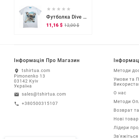





Футболка Dive Doggy Dive Doggy
Звичайна
Ціна
11,16 $
12,00 $
ціна
Інформація Про Магазин
Інформац
tshirtua.com
Методи до
location_on
Pimonenko 13
Умови та 
03142 Kyiv
Використа
Україна
О нас
sales@tshirtua.com
email
Методи Оп
+380500315107
call
Возврат та
Нові товар
Лідери пр
Зв'яжіться