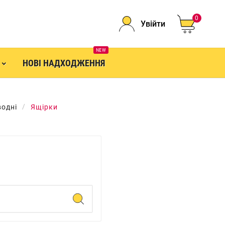
0
Увійти
NEW
НОВІ НАДХОДЖЕННЯ
водні
Ящірки