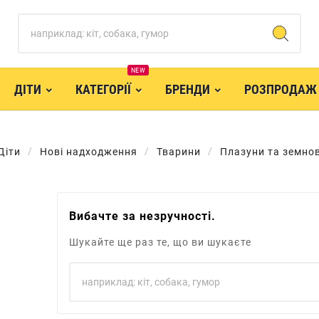
NEW
ДІТИ
КАТЕГОРІЇ
БРЕНДИ
РОЗПРОДАЖ
Діти
Нові надходження
Тварини
Плазуни та земно
Вибачте за незручності.
Шукайте ще раз те, що ви шукаєте