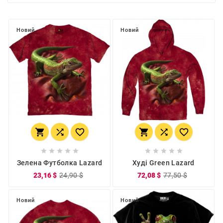
Новий
Новий
















Зелена Футболка Lazard
Худі Green Lazard
23,16 $
24,90 $
72,08 $
77,50 $
Новий
Новий