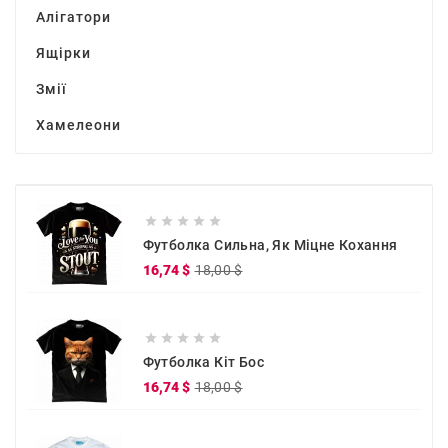
Алігатори
Ящірки
Змії
Хамелеони





Футболка Сильна, Як Міцне Кохання
Звичайна
Ціна
16,74 $
18,00 $
ціна





Футболка Кіт Бос
Звичайна
Ціна
16,74 $
18,00 $
ціна