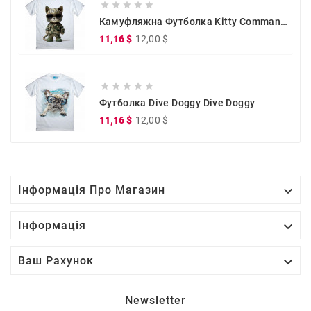





Камуфляжна Футболка Kitty Commander
Звичайна
Ціна
11,16 $
12,00 $
ціна





Футболка Dive Doggy Dive Doggy
Звичайна
Ціна
11,16 $
12,00 $
ціна

Інформація Про Магазин

Інформація

Ваш Рахунок
Newsletter