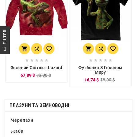
R
F
I
L
T
E
















Зелений Світшот Lazard
Футболка З Геконом
Миру
67,89 $
73,00 $
16,74 $
18,00 $
ПЛАЗУНИ ТА ЗЕМНОВОДНІ
Черепахи
Жаби