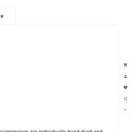
ки





 masterpieces are individually hand-dyed and