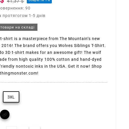
 $
Зберегти 7%
41,37 $
повернення: 90
 протягогом 1-5 днів
 товари на складі
 t-shirt is a masterpiece from The Mountain’s new
n 2016! The brand offers you Wolves Siblings T-Shirt.
o 3D t-shirt makes for an awesome gift! The wolf
made from high quality 100% cotton and hand-dyed
friendly nontoxic inks in the USA. Get it now! Shop
othingmonster.com!
3XL
