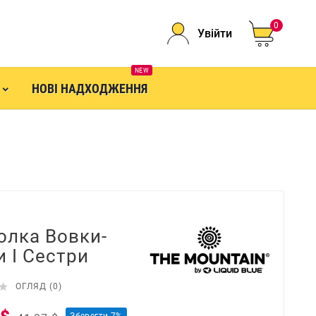
0
Увійти
NEW
НОВІ НАДХОДЖЕННЯ
олка Вовки-
и І Сестри

ОГЛЯД (0)