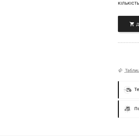
КІЛЬКІСТ

Таблиц
Т
П