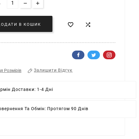
Ь


ДОДАТИ В КОШИК
Залишити Відгук
я Розмірів
ермін Доставки:
1-4 Дні
овернення Та Обмін:
Протягом 90 Днів