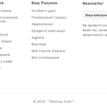
ія
Ваш Рахунок
Newsletter
ставки
Особисті дані
Положення
Повернення товару
ння
Замовлення
Ви зможете ска
який час, нап
Кредитні квитанції
лати
зворотнього зв
Адреси
 Обмін
Ваучери
и
Мій список бажань
одажів
Мої сповіщення
 з нами
у
© 2025 - Tshirtua.com™