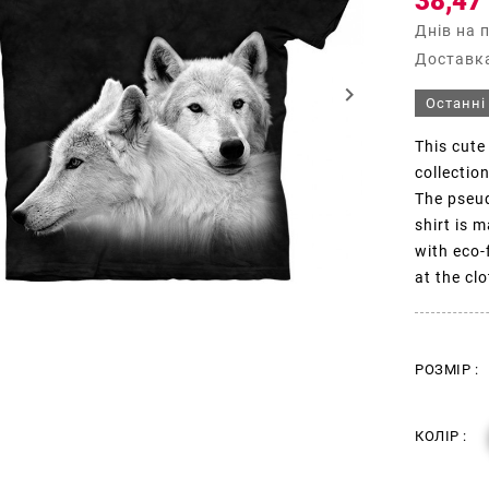
38,47
Днів на 
Доставка
keyboard_arrow_right
Останні
This cute
collectio
The pseud
shirt is 
with eco-
at the cl
РОЗМІР :
КОЛІР :