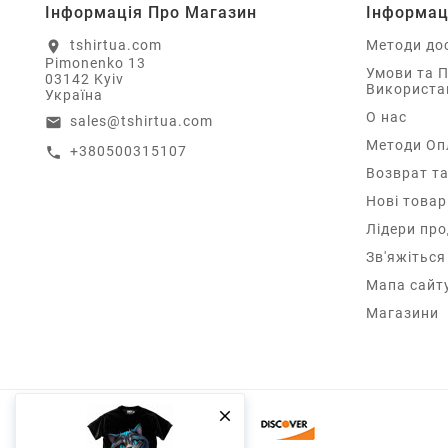
Інформація Про Магазин
Інформац
tshirtua.com
Методи до
location_on
Pimonenko 13
Умови та 
03142 Kyiv
Використа
Україна
О нас
sales@tshirtua.com
email
Методи Оп
+380500315107
call
Возврат та
Нові товар
Лідери пр
Зв'яжіться
Мапа сайт
Магазини
