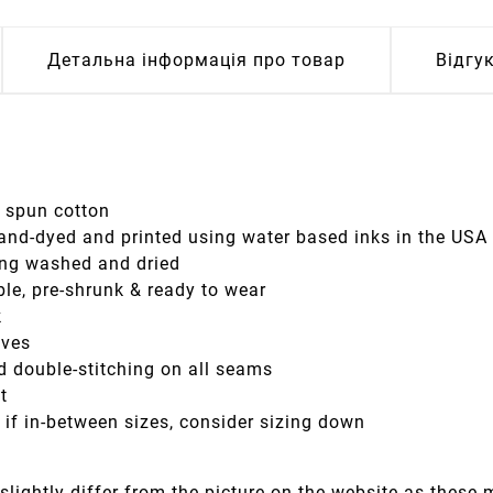
Детальна інформація про товар
Відгу
g spun cotton
hand-dyed and printed using water based inks in the USA
eing washed and dried
le, pre-shrunk & ready to wear
k
eves
d double-stitching on all seams
it
; if in-between sizes, consider sizing down
slightly differ from the picture on the website as these