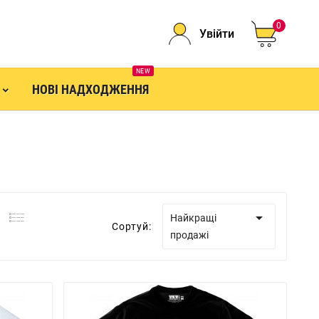
0
Увійти
NEW
НОВІ НАДХОДЖЕННЯ

Найкращі
Сортуй:
продажі