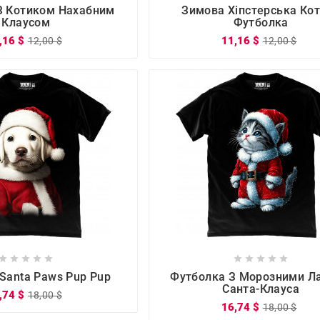







З Котиком Нахабним
Зимова Хіпстерська Ко
Клаусом
Футболка
,16 $
11,16 $
12,00 $
12,00 $

















Santa Paws Pup Pup
Футболка З Морозними Л
Санта-Клауса
,74 $
18,00 $
16,74 $
18,00 $