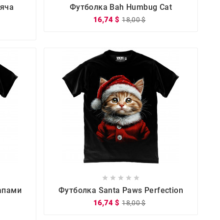




тяча
Футболка Bah Humbug Cat
16,74 $
18,00 $









апами
Футболка Santa Paws Perfection
16,74 $
18,00 $