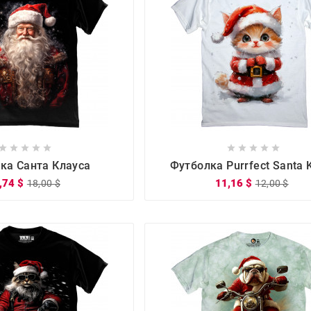

















ка Санта Клауса
Футболка Purrfect Santa K
,74 $
11,16 $
18,00 $
12,00 $