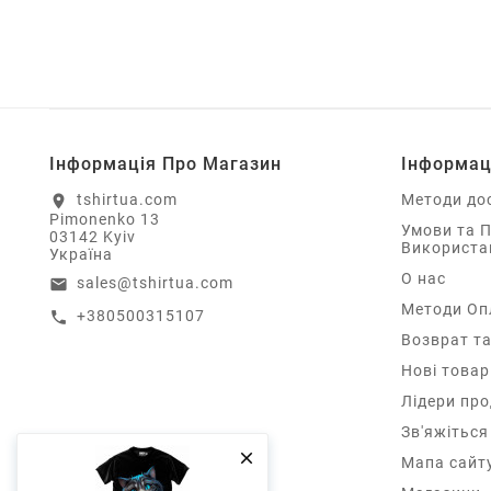
Інформація Про Магазин
Інформац
tshirtua.com
Методи до
location_on
Pimonenko 13
Умови та 
03142 Kyiv
Використа
Україна
О нас
sales@tshirtua.com
email
Методи Оп
+380500315107
call
Возврат та
Нові товар
Лідери пр
Зв'яжіться

Мапа сайт