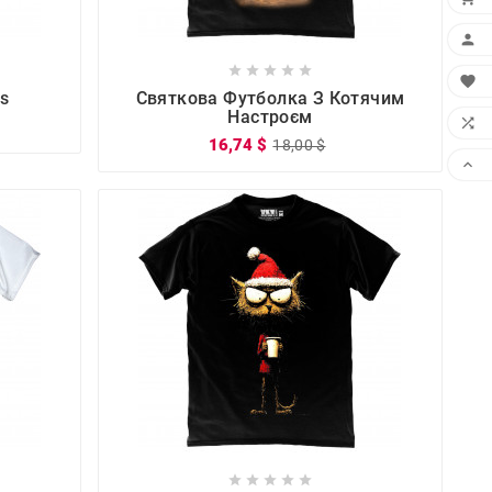











ds
Святкова Футболка З Котячим
Настроєм

16,74 $
18,00 $





