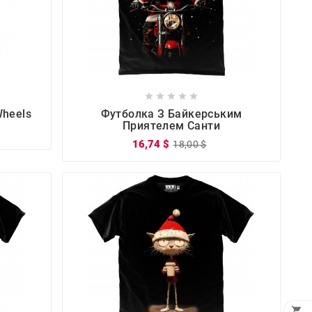









Wheels
Футболка З Байкерським
Приятелем Санти
16,74 $
18,00 $
