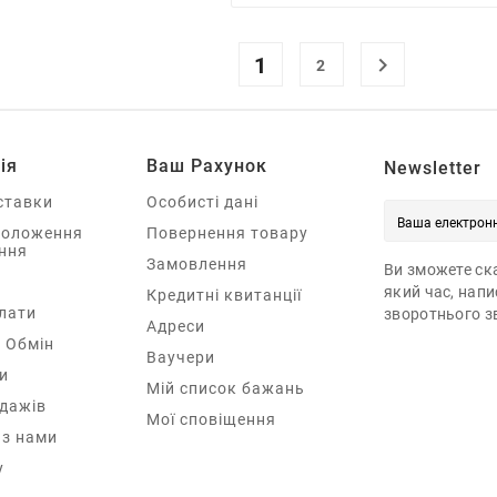
1

2
ія
Ваш Рахунок
Newsletter
ставки
Особисті дані
Положення
Повернення товару
ння
Замовлення
Ви зможете ска
який час, нап
Кредитні квитанції
лати
зворотнього зв
Адреси
 Обмін
Ваучери
и
Мій список бажань
одажів
Мої сповіщення
 з нами
у