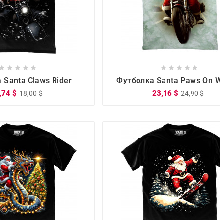

















 Santa Claws Rider
Футболка Santa Paws On 
,74 $
23,16 $
18,00 $
24,90 $