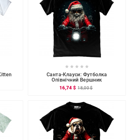









itten
Санта-Клауси: Футболка
Опівнічний Вершник
16,74 $
18,00 $