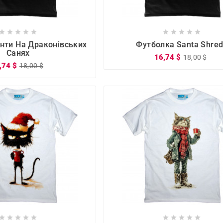

















нти На Драконівських
Футболка Santa Shre
Санях
16,74 $
18,00 $
,74 $
18,00 $









