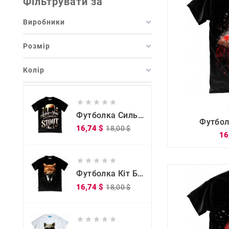
Фільтрувати за
Виробники
Розмір
Колір






Футболка Сильна, Як Міцне Кохання
Футбол
Звичайна
Ціна
16,74 $
18,00 $
16
ціна





Футболка Кіт Бос
Звичайна
Ціна
16,74 $
18,00 $
ціна




