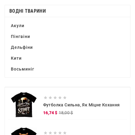
ВОДНІ ТВАРИНИ
Акули
Пінгвіни
Дельфіни
Кити
Восьминіг





Футболка Сильна, Як Міцне Кохання
Звичайна
Ціна
16,74 $
18,00 $
ціна




