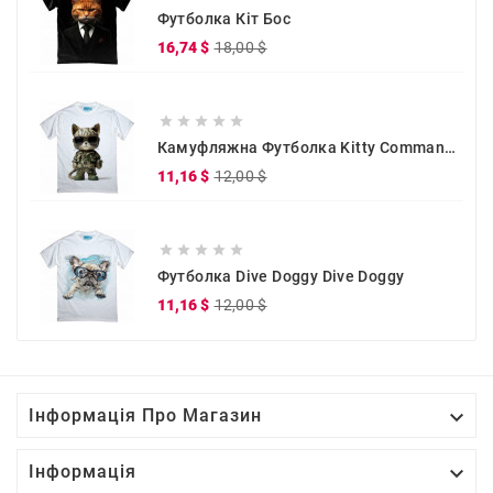
Футболка Кіт Бос
Звичайна
Ціна
16,74 $
18,00 $
ціна





Камуфляжна Футболка Kitty Commander
Звичайна
Ціна
11,16 $
12,00 $
ціна





Футболка Dive Doggy Dive Doggy
Звичайна
Ціна
11,16 $
12,00 $
ціна

Інформація Про Магазин

Інформація