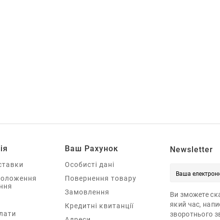
ія
Ваш Рахунок
Newsletter
ставки
Особисті дані
Положення
Повернення товару
ння
Замовлення
Ви зможете ска
який час, нап
Кредитні квитанції
лати
зворотнього зв
Адреси