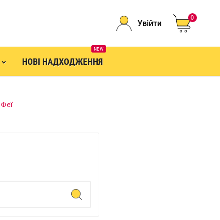
0
Увійти
NEW
НОВІ НАДХОДЖЕННЯ
Феї