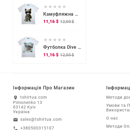





Камуфляжна Футболка Kitty Commander
Звичайна
Ціна
11,16 $
12,00 $
ціна





Футболка Dive Doggy Dive Doggy
Звичайна
Ціна
11,16 $
12,00 $
ціна
Інформація Про Магазин
Інформац
tshirtua.com
Методи до
location_on
Pimonenko 13
Умови та 
03142 Kyiv
Використа
Україна
О нас
sales@tshirtua.com
email
Методи Оп
+380500315107
call