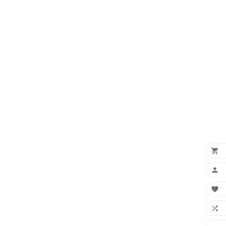



