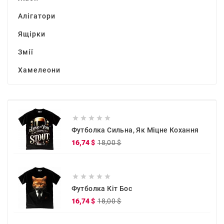
Алігатори
Ящірки
Змії
Хамелеони





Футболка Сильна, Як Міцне Кохання
Звичайна
Ціна
16,74 $
18,00 $
ціна





Футболка Кіт Бос
Звичайна
Ціна
16,74 $
18,00 $
ціна