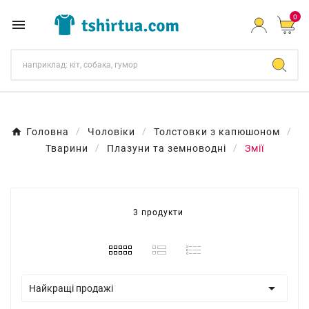
0

Головна
Чоловіки
Толстовки з капюшоном
Тварини
Плазуни та земноводні
Змії
3 продукти

Найкращі продажі