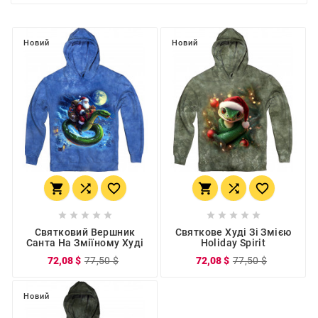
Новий
Новий
















Святковий Вершник
Святкове Худі Зі Змією
Санта На Зміїному Худі
Holiday Spirit
72,08 $
77,50 $
72,08 $
77,50 $
Новий