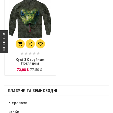
R



F
I
L
T
E





Худі З Отруйним
Поглядом
72,08 $
77,50 $
ПЛАЗУНИ ТА ЗЕМНОВОДНІ
Черепахи
Жаби