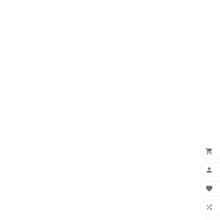



