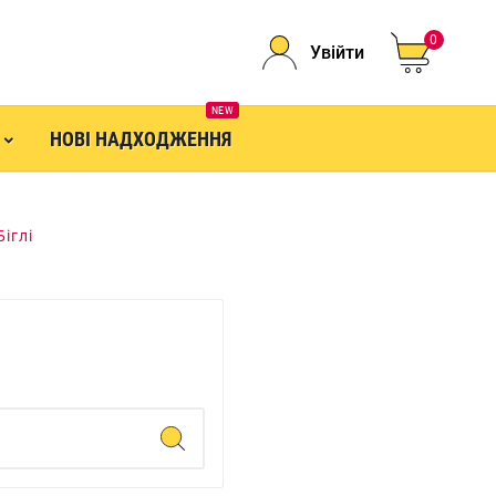
0
Увійти
NEW
НОВІ НАДХОДЖЕННЯ
Біглі