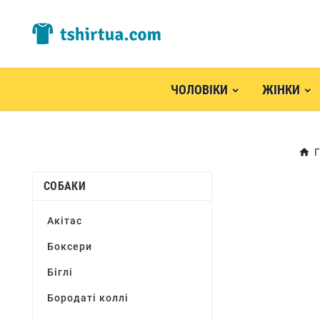
ЧОЛОВІКИ
ЖІНКИ
СОБАКИ
Акітас
Боксери
Біглі
Бородаті коллі