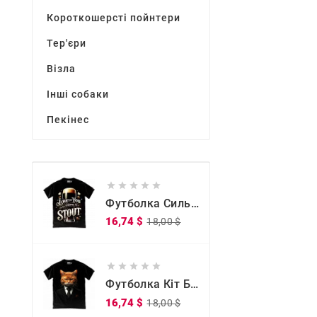
Короткошерсті пойнтери
Тер'єри
Візла
Інші собаки
Пекінес





Футболка Сильна, Як Міцне Кохання
Звичайна
Ціна
16,74 $
18,00 $
ціна





Футболка Кіт Бос
Звичайна
Ціна
16,74 $
18,00 $
ціна