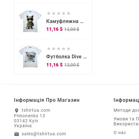





Камуфляжна Футболка Kitty Commander
Звичайна
Ціна
11,16 $
12,00 $
ціна





Футболка Dive Doggy Dive Doggy
Звичайна
Ціна
11,16 $
12,00 $
ціна
Інформація Про Магазин
Інформац
tshirtua.com
Методи до
location_on
Pimonenko 13
Умови та 
03142 Kyiv
Використа
Україна
О нас
sales@tshirtua.com
email