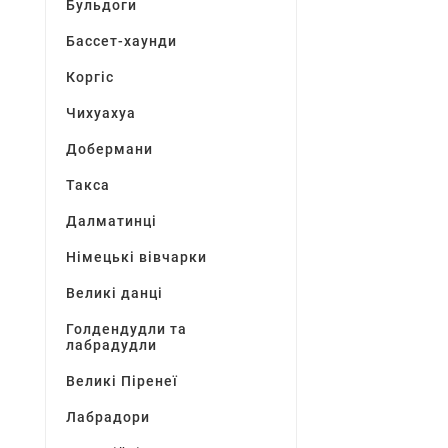
Бульдоги
Бассет-хаунди
Коргіс
Чихуахуа
Добермани
Такса
Далматинці
Німецькі вівчарки
Великі данці
Голдендудли та
лабрадудли
Великі Піренеї
Лабрадори