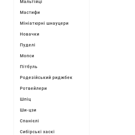
Мальтійці
Мастифи
Мініатюрні шнауцери
Новачки
Пуделі
Мопси
Пітбуль
Родезійський риджбек
Ротвейлери
Шпіц
Ши-цзи
Спанієлі
Сибірські хаскі