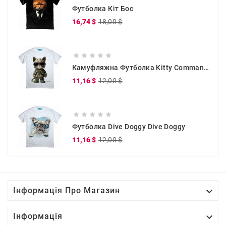
Футболка Кіт Бос
Звичайна
Ціна
16,74 $
18,00 $
ціна





Камуфляжна Футболка Kitty Commander
Звичайна
Ціна
11,16 $
12,00 $
ціна





Футболка Dive Doggy Dive Doggy
Звичайна
Ціна
11,16 $
12,00 $
ціна

Інформація Про Магазин

Інформація