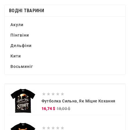
ВОДНІ ТВАРИНИ
Акули
Пінгвіни
Дельфіни
Кити
Восьминіг





Футболка Сильна, Як Міцне Кохання
Звичайна
Ціна
16,74 $
18,00 $
ціна




