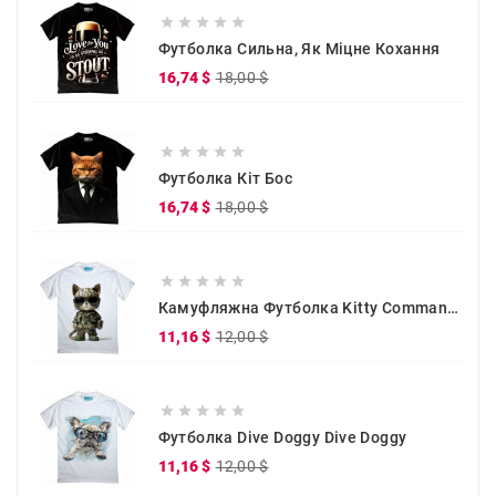





Футболка Сильна, Як Міцне Кохання
Звичайна
Ціна
16,74 $
18,00 $
ціна





Футболка Кіт Бос
Звичайна
Ціна
16,74 $
18,00 $
ціна





Камуфляжна Футболка Kitty Commander
Звичайна
Ціна
11,16 $
12,00 $
ціна





Футболка Dive Doggy Dive Doggy
Звичайна
Ціна
11,16 $
12,00 $
ціна