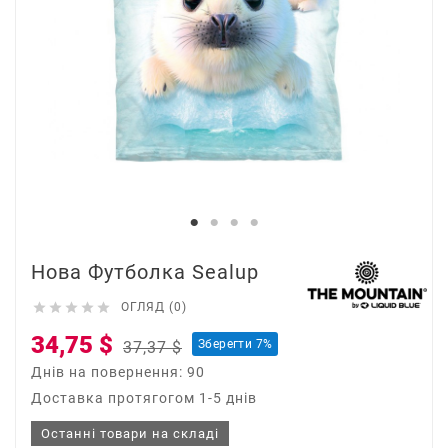
Нова Футболка Sealup





ОГЛЯД (0)
34,75 $
Зберегти 7%
37,37 $
Днів на повернення: 90
Доставка протягогом 1-5 днів
Останні товари на складі