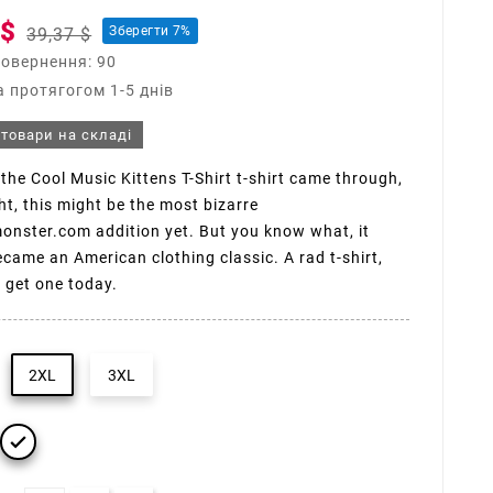
 $
Зберегти 7%
39,37 $
повернення: 90
 протягогом 1-5 днів
 товари на складі
the Cool Music Kittens T-Shirt t-shirt came through,
t, this might be the most bizarre
onster.com addition yet. But you know what, it
ecame an American clothing classic. A rad t-shirt,
, get one today.
2XL
3XL
