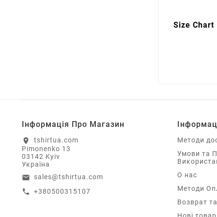
Size Chart
Інформація Про Магазин
Інформац
tshirtua.com
Методи до
location_on
Pimonenko 13
Умови та 
03142 Kyiv
Використа
Україна
О нас
sales@tshirtua.com
email
Методи Оп
+380500315107
call
Возврат та
Нові товар