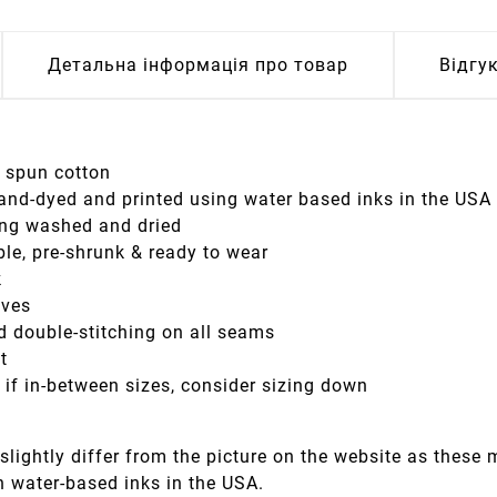
Детальна інформація про товар
Відгу
g spun cotton
hand-dyed and printed using water based inks in the USA
eing washed and dried
le, pre-shrunk & ready to wear
k
eves
d double-stitching on all seams
it
; if in-between sizes, consider sizing down
slightly differ from the picture on the website as these
h water-based inks in the USA.