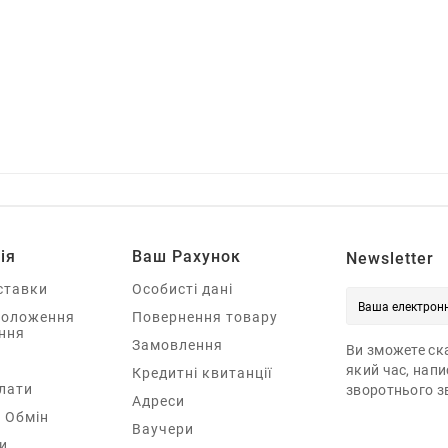
ія
Ваш Рахунок
Newsletter
ставки
Особисті дані
Положення
Повернення товару
ння
Замовлення
Ви зможете ска
який час, нап
Кредитні квитанції
лати
зворотнього зв
Адреси
 Обмін
Ваучери
и