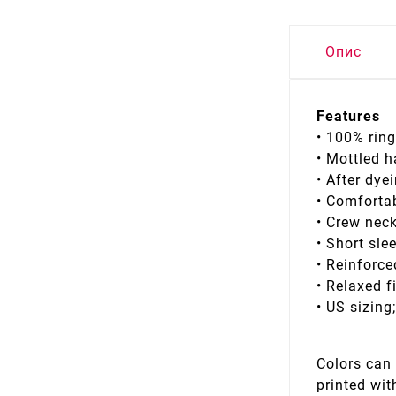
Опис
Features
• 100% rin
• Mottled 
• After dy
• Comfortab
• Crew nec
• Short sle
• Reinforce
• Relaxed f
• US sizing
Colors can 
printed wit