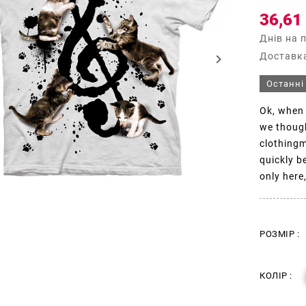
36,61
Днів на 
Доставка
keyboard_arrow_right
Останні
Ok, when 
we though
clothingm
quickly b
only here
РОЗМІР :
КОЛІР :