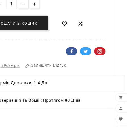
Ь


ДОДАТИ В КОШИК
Залишити Відгук
я Розмірів
ермін Доставки:
1-4 Дні

овернення Та Обмін:
Протягом 90 Днів

