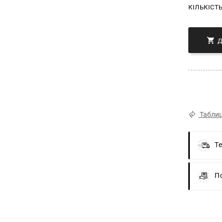
КІЛЬКІСТ

Таблиц
Т
П