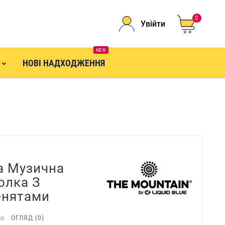
0
Увійти
NEW
НОВІ НАДХОДЖЕННЯ
а Музична
олка З
нятами

ОГЛЯД (0)