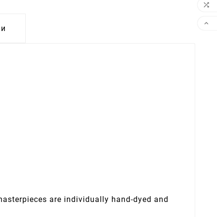


ки
 masterpieces are individually hand-dyed and