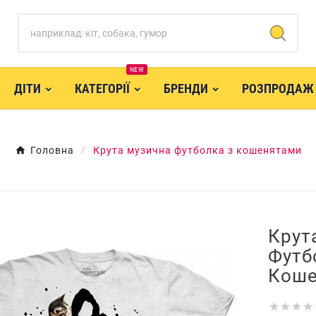
NEW
ДІТИ
КАТЕГОРІЇ
БРЕНДИ
РОЗПРОДАЖ
Головна
Крута музична футболка з кошенятами
Крут
Футб
Коше



