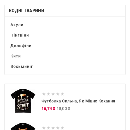
ВОДНІ ТВАРИНИ
Акули
Пінгвіни
Дельфіни
Кити
Восьминіг





Футболка Сильна, Як Міцне Кохання
Звичайна
Ціна
16,74 $
18,00 $
ціна




