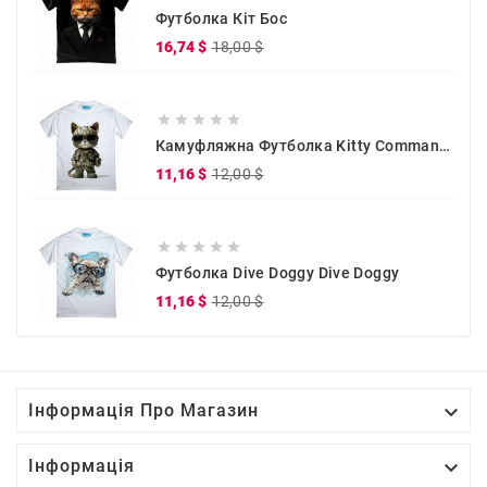
Футболка Кіт Бос
Звичайна
Ціна
16,74 $
18,00 $
ціна





Камуфляжна Футболка Kitty Commander
Звичайна
Ціна
11,16 $
12,00 $
ціна





Футболка Dive Doggy Dive Doggy
Звичайна
Ціна
11,16 $
12,00 $
ціна

Інформація Про Магазин

Інформація