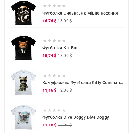





Футболка Сильна, Як Міцне Кохання
Звичайна
Ціна
16,74 $
18,00 $
ціна





Футболка Кіт Бос
Звичайна
Ціна
16,74 $
18,00 $
ціна





Камуфляжна Футболка Kitty Commander
Звичайна
Ціна
11,16 $
12,00 $
ціна





Футболка Dive Doggy Dive Doggy
Звичайна
Ціна
11,16 $
12,00 $
ціна