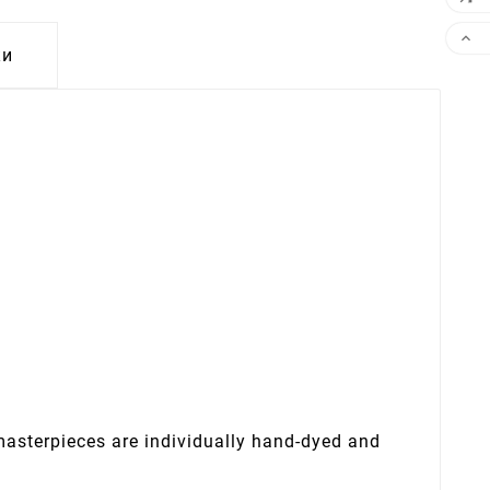

ки
 masterpieces are individually hand-dyed and