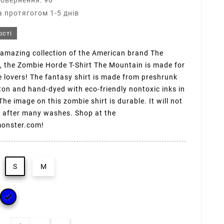
повернення: 90
 протягогом 1-5 днів
ості
amazing collection of the American brand The
 the Zombie Horde T-Shirt The Mountain is made for
e lovers! The fantasy shirt is made from preshrunk
on and hand-dyed with eco-friendly nontoxic inks in
The image on this zombie shirt is durable. It will not
 after many washes. Shop at the
monster.com!
S
M
