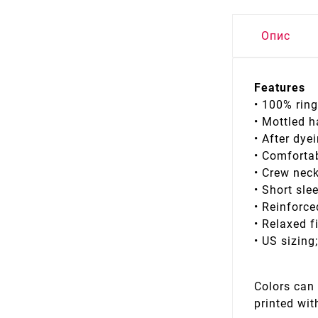
Опис
Features
• 100% rin
• Mottled 
• After dy
• Comfortab
• Crew nec
• Short sle
• Reinforce
• Relaxed f
• US sizing
Colors can 
printed wit