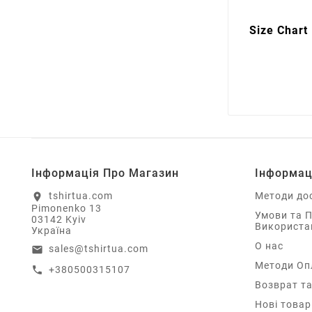
Size Chart
Інформація Про Магазин
Інформац
tshirtua.com
Методи до
location_on
Pimonenko 13
Умови та 
03142 Kyiv
Використа
Україна
О нас
sales@tshirtua.com
email
Методи Оп
+380500315107
call
Возврат та
Нові товар