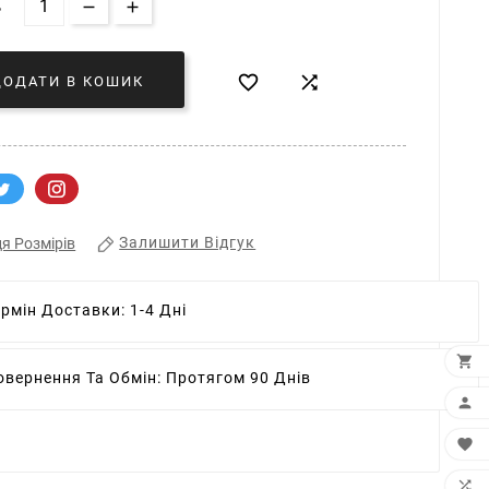
Ь


ДОДАТИ В КОШИК
Залишити Відгук
я Розмірів
ермін Доставки:
1-4 Дні

овернення Та Обмін:
Протягом 90 Днів


