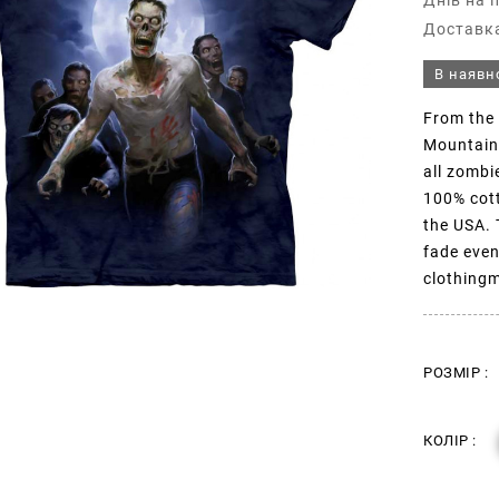
Днів на 
Доставка
В наявн
From the 
Mountain,
all zombi
100% cott
the USA. 
fade even
clothing
РОЗМІР :
КОЛІР :