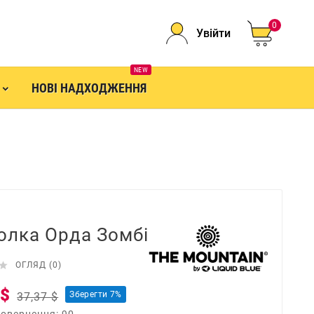
0
Увійти
NEW
НОВІ НАДХОДЖЕННЯ
олка Орда Зомбі

ОГЛЯД (0)
 $
Зберегти 7%
37,37 $