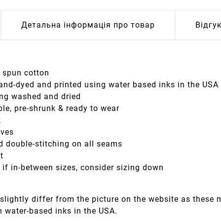
Детальна інформація про товар
Відгу
g spun cotton
hand-dyed and printed using water based inks in the USA
eing washed and dried
le, pre-shrunk & ready to wear
k
eves
d double-stitching on all seams
it
; if in-between sizes, consider sizing down
slightly differ from the picture on the website as these
h water-based inks in the USA.