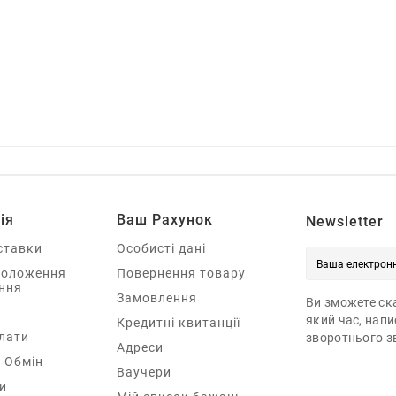
ія
Ваш Рахунок
Newsletter
ставки
Особисті дані
Положення
Повернення товару
ння
Замовлення
Ви зможете ска
який час, нап
Кредитні квитанції
лати
зворотнього зв
Адреси
 Обмін
Ваучери
и