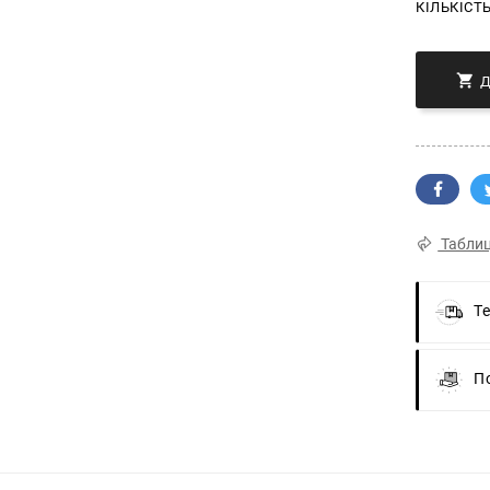
КІЛЬКІСТ

Таблиц
Т
П