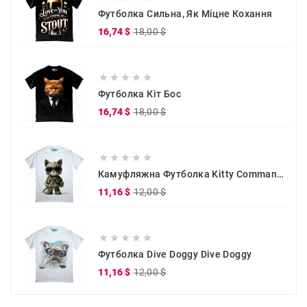
Футболка Сильна, Як Міцне Кохання
Звичайна
Ціна
16,74 $
18,00 $
ціна





Футболка Кіт Бос
Звичайна
Ціна
16,74 $
18,00 $
ціна





Камуфляжна Футболка Kitty Commander
Звичайна
Ціна
11,16 $
12,00 $
ціна





Футболка Dive Doggy Dive Doggy
Звичайна
Ціна
11,16 $
12,00 $
ціна