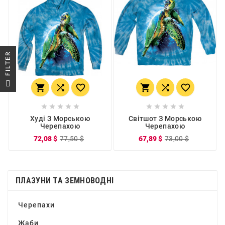
R
F
I
L
T
E
















Худі З Морською
Світшот З Морською
Черепахою
Черепахою
72,08 $
77,50 $
67,89 $
73,00 $
ПЛАЗУНИ ТА ЗЕМНОВОДНІ
Черепахи
Жаби