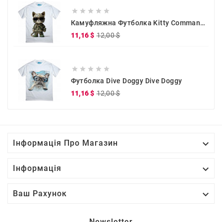





Камуфляжна Футболка Kitty Commander
Звичайна
Ціна
11,16 $
12,00 $
ціна





Футболка Dive Doggy Dive Doggy
Звичайна
Ціна
11,16 $
12,00 $
ціна

Інформація Про Магазин

Інформація

Ваш Рахунок
Newsletter