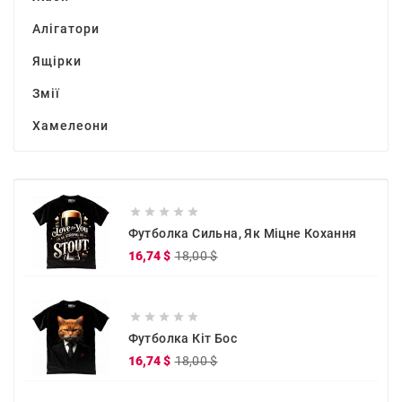
Алігатори
Ящірки
Змії
Хамелеони





Футболка Сильна, Як Міцне Кохання
Звичайна
Ціна
16,74 $
18,00 $
ціна





Футболка Кіт Бос
Звичайна
Ціна
16,74 $
18,00 $
ціна