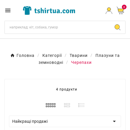
0

Головна
Категорії
Тварини
Плазуни та
земноводні
Черепахи
4 продукти

Найкращі продажі