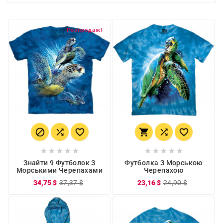
Розпродаж!
















Знайти 9 Футболок З
Футболка З Морською
Морськими Черепахами
Черепахою
34,75 $
37,37 $
23,16 $
24,90 $