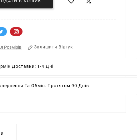


ДОДАТИ В КОШИК
Залишити Відгук
я Розмірів
ермін Доставки:
1-4 Дні
овернення Та Обмін:
Протягом 90 Днів
ки