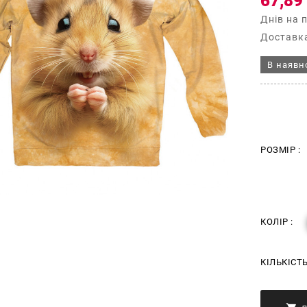
67,89
Днів на 
Доставка
В наявн
РОЗМІР :
КОЛІР :
КІЛЬКІСТ