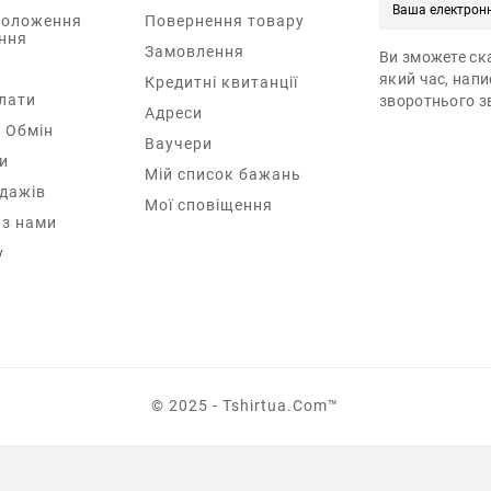
Положення
Повернення товару
ння
Замовлення
Ви зможете ска
який час, нап
Кредитні квитанції
лати
зворотнього зв
Адреси
 Обмін
Ваучери
и
Мій список бажань
одажів
Мої сповіщення
 з нами
у
© 2025 - Tshirtua.com™