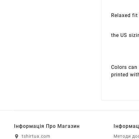
Relaxed fit
the US sizi
Colors can 
printed wit
Інформація Про Магазин
Інформац
tshirtua.com
Методи до
location_on