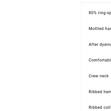
80% ring-s
Mottled ha
After dyei
Comfortabl
Crew neck
Ribbed he
Ribbed coll