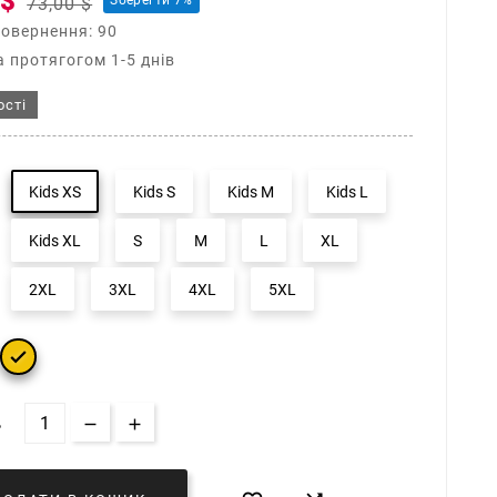
 $
Зберегти 7%
73,00 $
повернення: 90
 протягогом 1-5 днів
ості
Kids XS
Kids S
Kids M
Kids L
Kids XL
S
M
L
XL
2XL
3XL
4XL
5XL

Ь