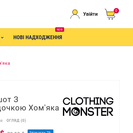
0
Увійти
NEW
НОВІ НАДХОДЖЕННЯ
м'яка
шот З
очкою Хом'яка

ОГЛЯД (0)