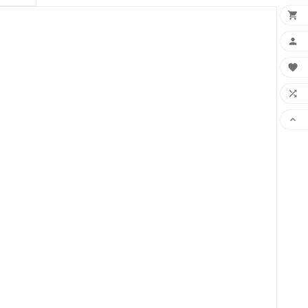




