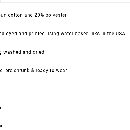
pun cotton and 20% polyester
nd-dyed and printed using water-based inks in the USA
ng washed and dried
e, pre-shrunk & ready to wear
m
ar