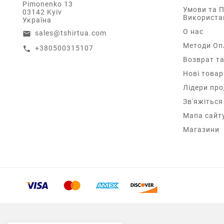
Pimonenko 13
Умови та 
03142 Kyiv
Використа
Україна
О нас
sales@tshirtua.com
email
Методи Оп
+380500315107
call
Возврат та
Нові товар
Лідери пр
Зв'яжіться
Мапа сайт
Магазини