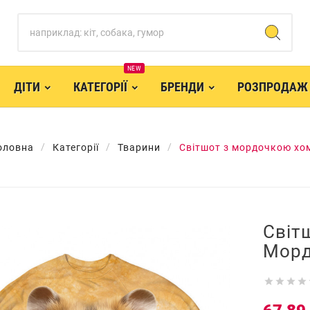
NEW
ДІТИ
КАТЕГОРІЇ
БРЕНДИ
РОЗПРОДАЖ
оловна
Категорії
Тварини
Світшот з мордочкою хо
Світ
Морд



