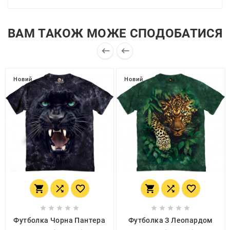
ВАМ ТАКОЖ МОЖЕ СПОДОБАТИСЯ


Новий
Новий
















Футболка Чорна Пантера
Футболка З Леопардом