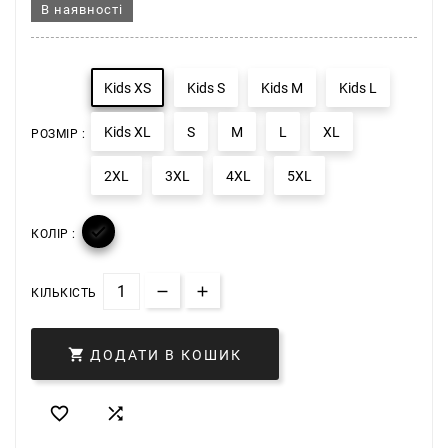
В наявності
Kids XS
Kids S
Kids M
Kids L
Kids XL
S
M
L
XL
РОЗМІР :
2XL
3XL
4XL
5XL

КОЛІР :
КІЛЬКІСТЬ

ДОДАТИ В КОШИК

