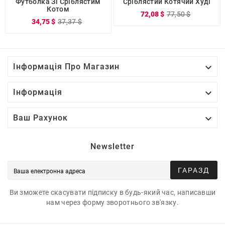
Футболка Зі Сріблястим
Сріблястий Котячий Худі
Котом
72,08 $
77,50 $
34,75 $
37,37 $

Інформація Про Магазин

Інформація

Ваш Рахунок
Newsletter
ГАРАЗД
Ви зможете скасувати підписку в будь-який час, написавши
нам через форму зворотнього зв'язку.