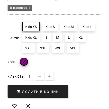
В наявності
Kids XS
Kids S
Kids M
Kids L
Kids XL
S
M
L
XL
РОЗМІР :
2XL
3XL
4XL
5XL

КОЛІР :
КІЛЬКІСТЬ

ДОДАТИ В КОШИК

