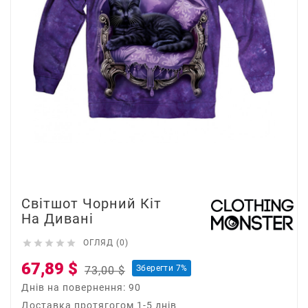
Світшот Чорний Кіт
На Дивані





ОГЛЯД (0)
67,89 $
Зберегти 7%
73,00 $
Днів на повернення: 90
Доставка протягогом 1-5 днів