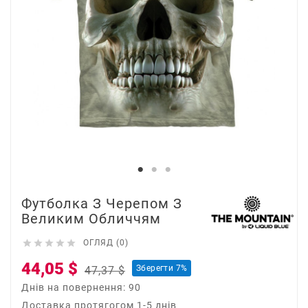
Футболка З Черепом З
Великим Обличчям





ОГЛЯД (0)
44,05 $
Зберегти 7%
47,37 $
Днів на повернення: 90
Доставка протягогом 1-5 днів