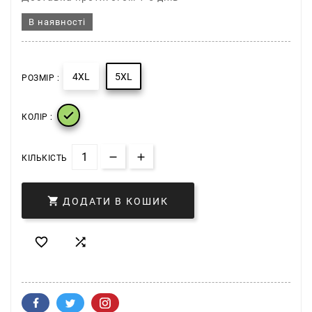
В наявності
4XL
5XL
РОЗМІР :

КОЛІР :
КІЛЬКІСТЬ

ДОДАТИ В КОШИК

