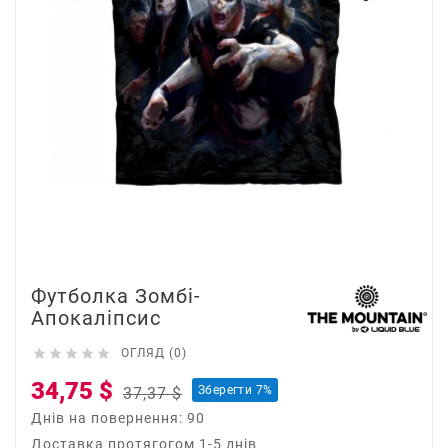
Футболка Зомбі-
Апокаліпсис





ОГЛЯД (0)
34,75 $
Зберегти 7%
37,37 $
Днів на повернення: 90
Доставка протягогом 1-5 днів