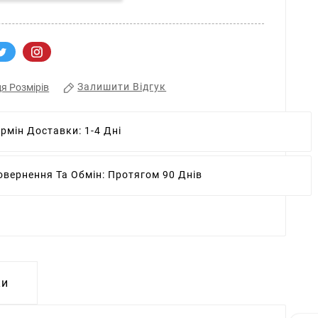
Залишити Відгук
я Розмірів
ермін Доставки:
1-4 Дні
овернення Та Обмін:
Протягом 90 Днів
ки