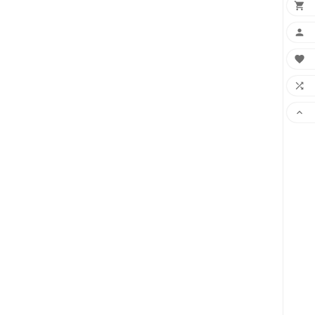




