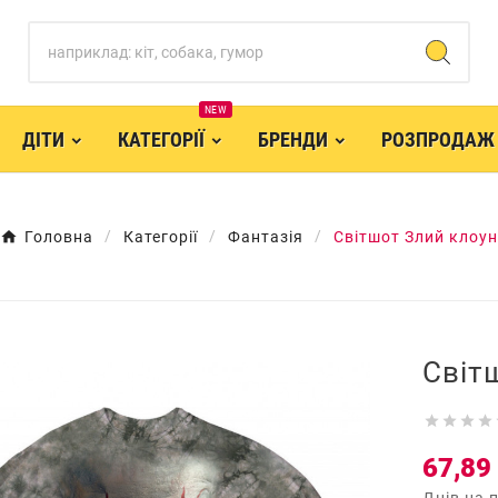
NEW
ДІТИ
КАТЕГОРІЇ
БРЕНДИ
РОЗПРОДАЖ
Головна
Категорії
Фантазія
Світшот Злий клоун
Світ




67,89