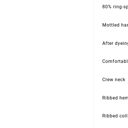
80% ring-s
Mottled ha
After dyei
Comfortabl
Crew neck
Ribbed he
Ribbed coll