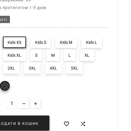
повернення: 90
 протягогом 1-5 днів
ості
Kids XS
Kids S
Kids M
Kids L
Kids XL
S
M
L
XL
2XL
3XL
4XL
5XL

Ь


ДОДАТИ В КОШИК