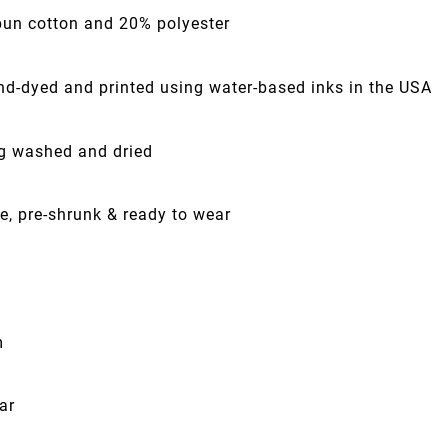
pun cotton and 20% polyester
nd-dyed and printed using water-based inks in the USA
ng washed and dried
e, pre-shrunk & ready to wear
m
ar