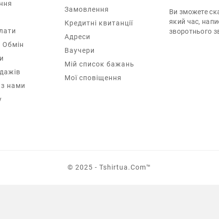
ння
Замовлення
Ви зможете ска
який час, нап
Кредитні квитанції
лати
зворотнього зв
Адреси
 Обмін
Ваучери
и
Мій список бажань
одажів
Мої сповіщення
 з нами
у
© 2025 - Tshirtua.com™