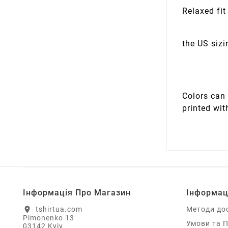
Relaxed fit
the US sizi
Colors can 
printed wit
Інформація Про Магазин
Інформац
tshirtua.com
Методи до
location_on
Pimonenko 13
Умови та 
03142 Kyiv