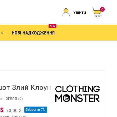
0
Увійти
NEW
НОВІ НАДХОДЖЕННЯ
шот Злий Клоун

ОГЛЯД (0)
 $
Зберегти 7%
73,00 $