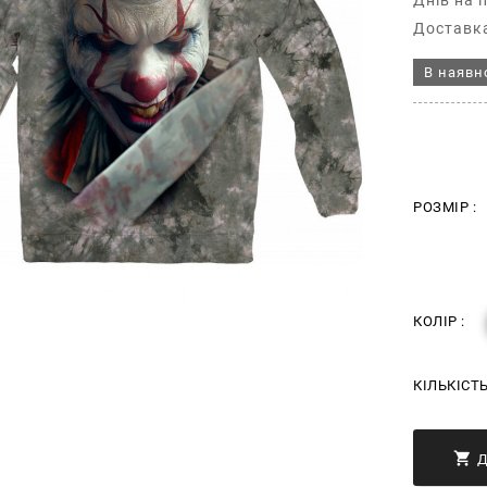
Днів на 
Доставка
В наявн
РОЗМІР :
КОЛІР :
КІЛЬКІСТ
