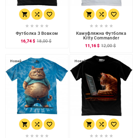
















Футболка З Вовком
Камуфляжна Футболка
Kitty Commander
16,74 $
18,00 $
11,16 $
12,00 $
Новий
Новий















