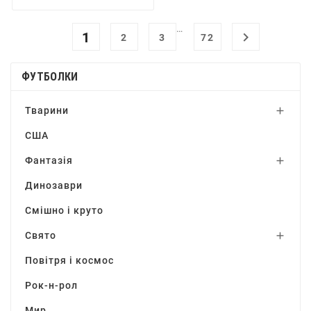
…
1

2
3
72
ФУТБОЛКИ
Тварини

США
Фантазія

Динозаври
Смішно і круто
Свято

Повітря і космос
Рок-н-рол
Мир