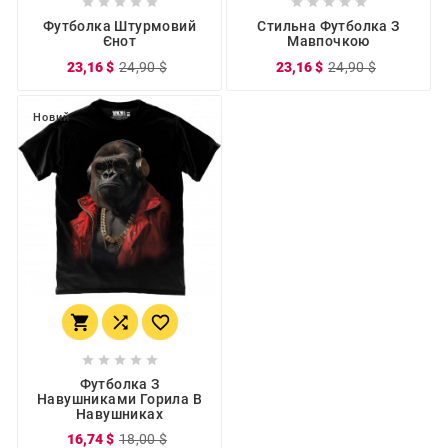










Футболка Штурмовий
Стильна Футболка З
Єнот
Мавпочкою
23,16 $
24,90 $
23,16 $
24,90 $
Новий








Футболка З
Навушниками Горила В
Навушниках
16,74 $
18,00 $