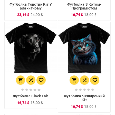
Футболка Товстий Кіт У
Футболка З Котом-
Блакитному
Програмістом
23,16 $
24,90 $
16,74 $
18,00 $
















Футболка Black Lab
Футболка Чеширський
Кіт
16,74 $
18,00 $
16,74 $
18,00 $