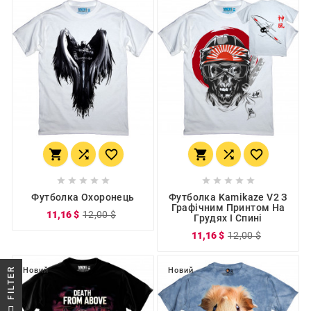
















Футболка Охоронець
Футболка Kamikaze V2 З
Графічним Принтом На
11,16 $
12,00 $
Грудях І Спині
11,16 $
12,00 $
R
Новий
Новий
F
I
L
T
E