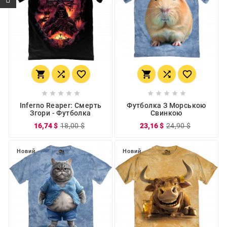
















Inferno Reaper: Смерть
Футболка З Морською
Згори - Футболка
Свинкою
16,74 $
18,00 $
23,16 $
24,90 $
Новий
Новий