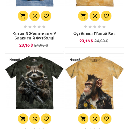
















Котик З Животиком У
Футболка П'яний Бик
Блакитній Футболці
23,16 $
24,90 $
23,16 $
24,90 $
Новий
Новий





