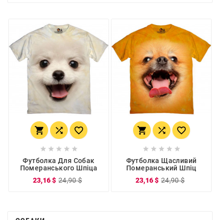
















Футболка Для Собак
Футболка Щасливий
Померанського Шпіца
Померанський Шпіц
23,16 $
24,90 $
23,16 $
24,90 $