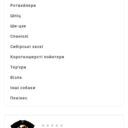
Ротвейлери
Шпіц
Ши-цзи
Спанієлі
Сибірські хаскі
Короткошерсті пойнтери
Тер'єри
Візла
Інші собаки
Пекінес




