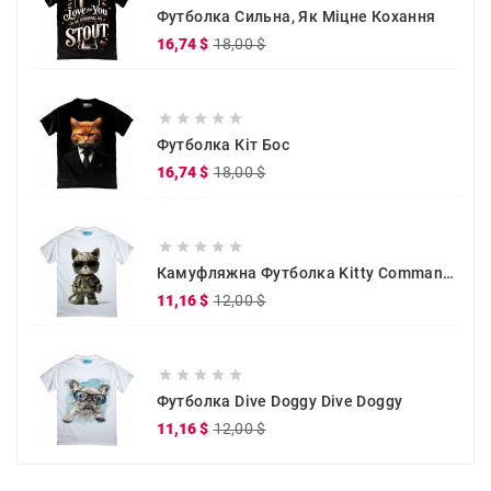
Футболка Сильна, Як Міцне Кохання
Звичайна
Ціна
16,74 $
18,00 $
ціна





Футболка Кіт Бос
Звичайна
Ціна
16,74 $
18,00 $
ціна





Камуфляжна Футболка Kitty Commander
Звичайна
Ціна
11,16 $
12,00 $
ціна





Футболка Dive Doggy Dive Doggy
Звичайна
Ціна
11,16 $
12,00 $
ціна