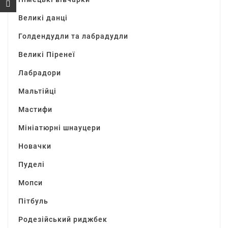
Великі данці
Голдендудли та лабрадудли
Великі Піренеї
Лабрадори
Мальтійці
Мастифи
Мініатюрні шнауцери
Новачки
Пуделі
Мопси
Пітбуль
Родезійський риджбек