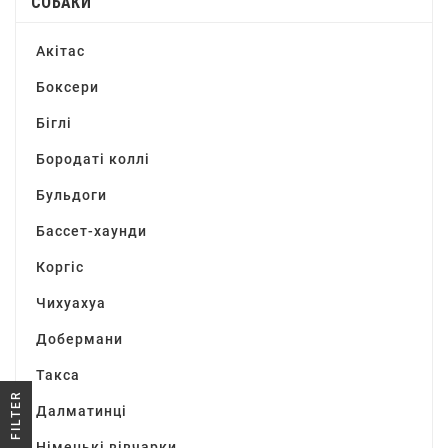
СОБАКИ
Акітас
Боксери
Біглі
Бородаті коллі
Бульдоги
Бассет-хаунди
Коргіс
Чихуахуа
Добермани
Такса
R
Далматинці
Німецькі вівчарки
F
I
L
T
E