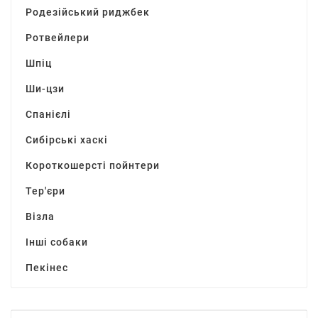
Родезійський риджбек
Ротвейлери
Шпіц
Ши-цзи
Спанієлі
Сибірські хаскі
Короткошерсті пойнтери
Тер'єри
Візла
Інші собаки
Пекінес