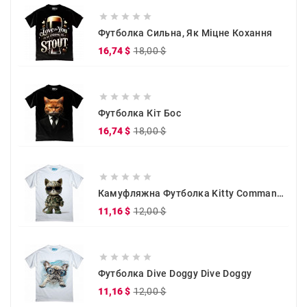





Футболка Сильна, Як Міцне Кохання
Звичайна
Ціна
16,74 $
18,00 $
ціна





Футболка Кіт Бос
Звичайна
Ціна
16,74 $
18,00 $
ціна





Камуфляжна Футболка Kitty Commander
Звичайна
Ціна
11,16 $
12,00 $
ціна





Футболка Dive Doggy Dive Doggy
Звичайна
Ціна
11,16 $
12,00 $
ціна