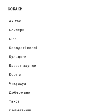
СОБАКИ
Акітас
Боксери
Біглі
Бородаті коллі
Бульдоги
Бассет-хаунди
Коргіс
Чихуахуа
Добермани
Такса
Далматинці