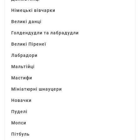
Німецькі вівчарки
Великі данці
Голдендудли та лабрадудли
Великі Піренеї
Лабрадори
Мальтійці
Мастифи
Мініатюрні шнауцери
Новачки
Пуделі
Мопси
Пітбуль