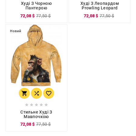
Худі З Чорною
Худі З Леопардом
Пантерою
Prowling Leopard
72,08 $
77,50 $
72,08 $
77,50 $
Новий








Стильне Худі З
Мавпочкою
72,08 $
77,50 $