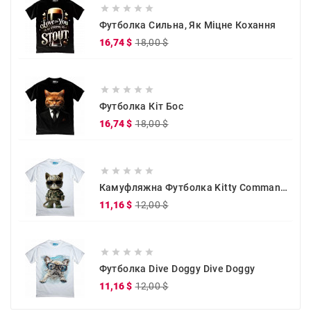





Футболка Сильна, Як Міцне Кохання
Звичайна
Ціна
16,74 $
18,00 $
ціна





Футболка Кіт Бос
Звичайна
Ціна
16,74 $
18,00 $
ціна





Камуфляжна Футболка Kitty Commander
Звичайна
Ціна
11,16 $
12,00 $
ціна





Футболка Dive Doggy Dive Doggy
Звичайна
Ціна
11,16 $
12,00 $
ціна