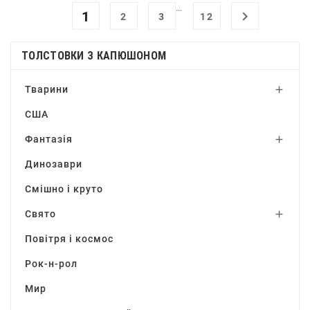
…
1

2
3
12
ТОЛСТОВКИ З КАПЮШОНОМ
Тварини

США
Фантазія

Динозаври
Смішно і круто
Свято

Повітря і космос
Рок-н-рол
Мир