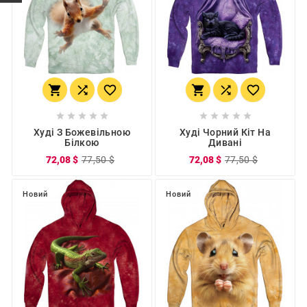
















Худі З Божевільною
Худі Чорний Кіт На
Білкою
Дивані
72,08 $
77,50 $
72,08 $
77,50 $
Новий
Новий