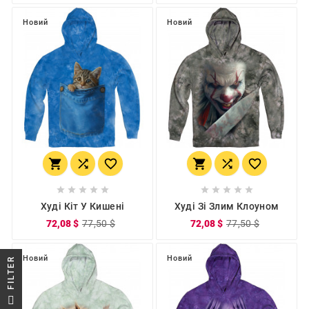
Новий
Новий
















Худі Кіт У Кишені
Худі Зі Злим Клоуном
72,08 $
77,50 $
72,08 $
77,50 $
Новий
Новий
R
F
I
L
T
E