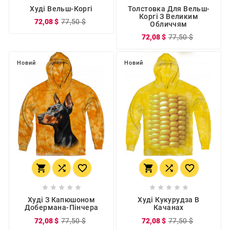
Худі Вельш-Коргі
Толстовка Для Вельш-
Коргі З Великим
72,08 $
77,50 $
Обличчям
72,08 $
77,50 $
Новий
Новий
















Худі З Капюшоном
Худі Кукурудза В
Добермана-Пінчера
Качанах
72,08 $
77,50 $
72,08 $
77,50 $