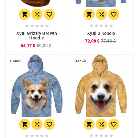
















Худі Grizzly Growth
Худі З Козою
Hoodie
72,08 $
77,50 $
64,17 $
69,00 $
Новий
Новий















