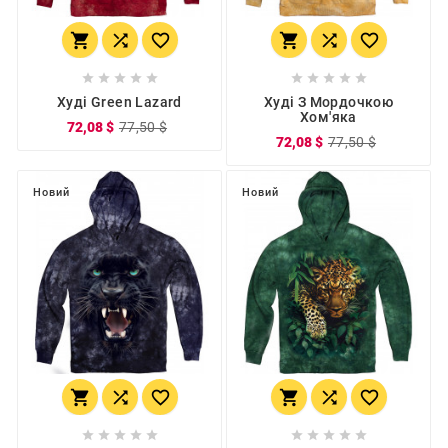
















Худі Green Lazard
Худі З Мордочкою
Хом'яка
72,08 $
77,50 $
72,08 $
77,50 $
Новий
Новий















