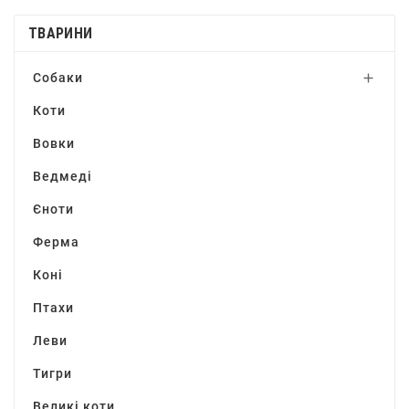
ТВАРИНИ
Собаки

Коти
Вовки
Ведмеді
Єноти
Ферма
Коні
Птахи
Леви
Тигри
Великі коти