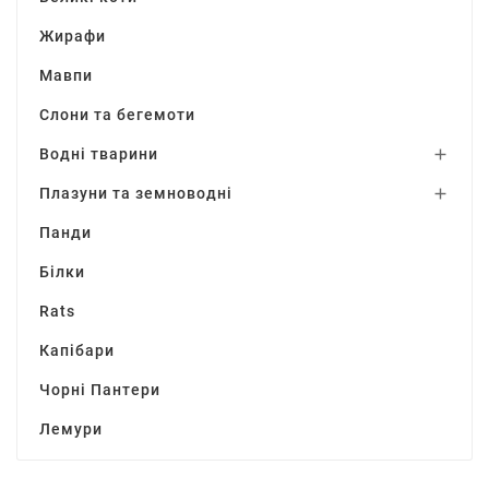
Жирафи
Мавпи
Слони та бегемоти
Водні тварини

Плазуни та земноводні

Панди
Білки
Rats
Капібари
Чорні Пантери
Лемури