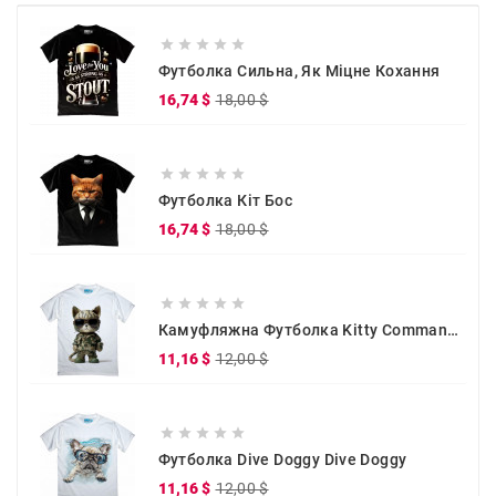





Футболка Сильна, Як Міцне Кохання
Звичайна
Ціна
16,74 $
18,00 $
ціна





Футболка Кіт Бос
Звичайна
Ціна
16,74 $
18,00 $
ціна





Камуфляжна Футболка Kitty Commander
Звичайна
Ціна
11,16 $
12,00 $
ціна





Футболка Dive Doggy Dive Doggy
Звичайна
Ціна
11,16 $
12,00 $