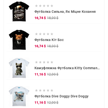





Футболка Сильна, Як Міцне Кохання
Звичайна
Ціна
16,74 $
18,00 $
ціна





Футболка Кіт Бос
Звичайна
Ціна
16,74 $
18,00 $
ціна





Камуфляжна Футболка Kitty Commander
Звичайна
Ціна
11,16 $
12,00 $
ціна





Футболка Dive Doggy Dive Doggy
Звичайна
Ціна
11,16 $
12,00 $
ціна