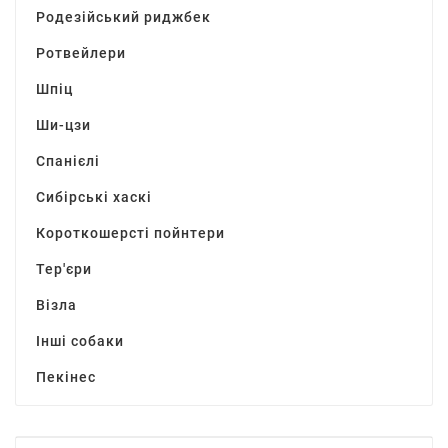
Родезійський риджбек
Ротвейлери
Шпіц
Ши-цзи
Спанієлі
Сибірські хаскі
Короткошерсті пойнтери
Тер'єри
Візла
Інші собаки
Пекінес