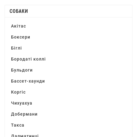
СОБАКИ
Акітас
Боксери
Біглі
Бородаті коллі
Бульдоги
Бассет-хаунди
Коргіс
Чихуахуа
Добермани
Такса
Далматинці