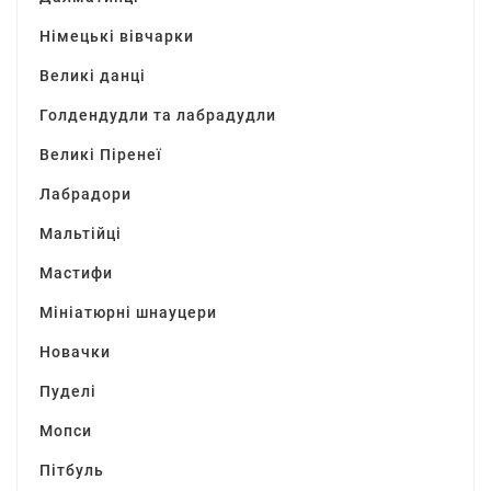
Німецькі вівчарки
Великі данці
Голдендудли та лабрадудли
Великі Піренеї
Лабрадори
Мальтійці
Мастифи
Мініатюрні шнауцери
Новачки
Пуделі
Мопси
Пітбуль