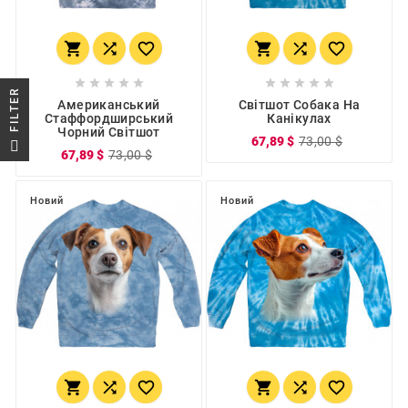
















R
Американський
Світшот Собака На
Стаффордширський
Канікулах
Чорний Світшот
F
I
L
T
E
67,89 $
73,00 $
67,89 $
73,00 $
Новий
Новий





