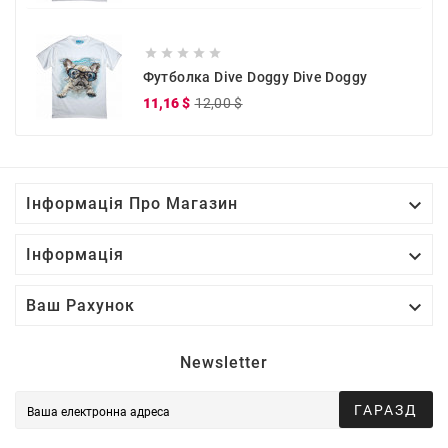





Футболка Dive Doggy Dive Doggy
Звичайна
Ціна
11,16 $
12,00 $
ціна

Інформація Про Магазин

Інформація

Ваш Рахунок
Newsletter
ГАРАЗД