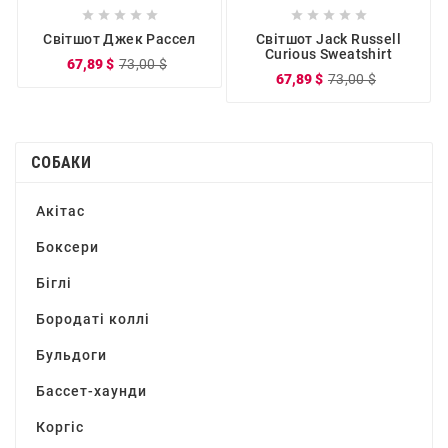










Світшот Джек Рассел
Світшот Jack Russell
Curious Sweatshirt
67,89 $
73,00 $
67,89 $
73,00 $
СОБАКИ
Акітас
Боксери
Біглі
Бородаті коллі
Бульдоги
Бассет-хаунди
Коргіс