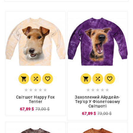
















Світшот Happy Fox
Захоплений Айрдейл-
Terrier
Тер'єр У Фіолетовому
Світшоті
67,89 $
73,00 $
67,89 $
73,00 $