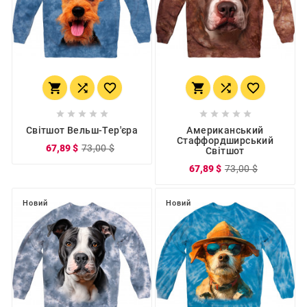
















Світшот Вельш-Тер'єра
Американський
Стаффордширський
67,89 $
73,00 $
Світшот
67,89 $
73,00 $
Новий
Новий