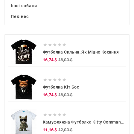
Інші собаки
Пекінес





Футболка Сильна, Як Міцне Кохання
Звичайна
Ціна
16,74 $
18,00 $
ціна





Футболка Кіт Бос
Звичайна
Ціна
16,74 $
18,00 $
ціна





Камуфляжна Футболка Kitty Commander
Звичайна
Ціна
11,16 $
12,00 $
ціна