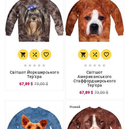
















Світшот Йоркширського
Світшот
Тер'єра
Американського
Стаффордширського
67,89 $
73,00 $
Тер'єра
67,89 $
73,00 $
Новий