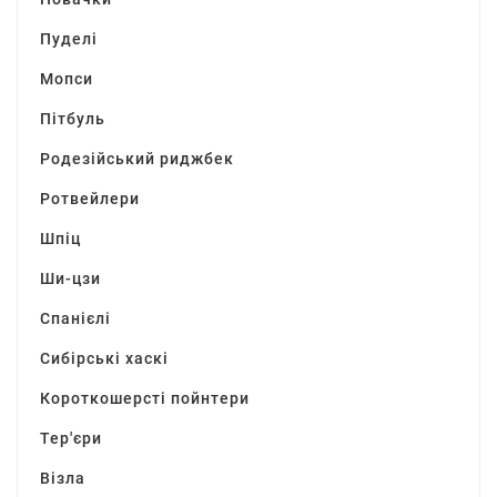
Пуделі
Мопси
Пітбуль
Родезійський риджбек
Ротвейлери
Шпіц
Ши-цзи
Спанієлі
Сибірські хаскі
Короткошерсті пойнтери
Тер'єри
Візла