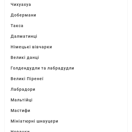
Чихуахуа
Добермани
Такса
Далматинці
Німецькі вівчарки
Великі данці
Голдендудли та лабрадудли
Великі Піренеї
Лабрадори
Мальтійці
Мастифи
Мініатюрні шнауцери
Новачки