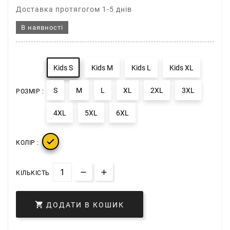
Доставка протягогом 1-5 днів
В наявності
Kids S
Kids M
Kids L
Kids XL
S
M
L
XL
2XL
3XL
РОЗМІР :
4XL
5XL
6XL

КОЛІР :
КІЛЬКІСТЬ

ДОДАТИ В КОШИК