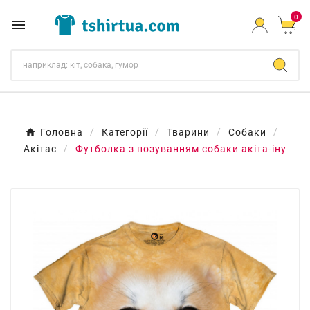
0

Головна
Категорії
Тварини
Собаки
Акітас
Футболка з позуванням собаки акіта-іну