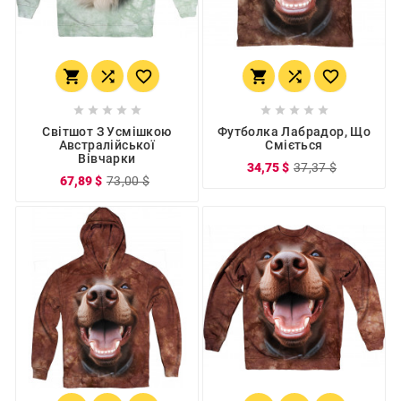
















Світшот З Усмішкою
Футболка Лабрадор, Що
Австралійської
Сміється
Вівчарки
34,75 $
37,37 $
67,89 $
73,00 $