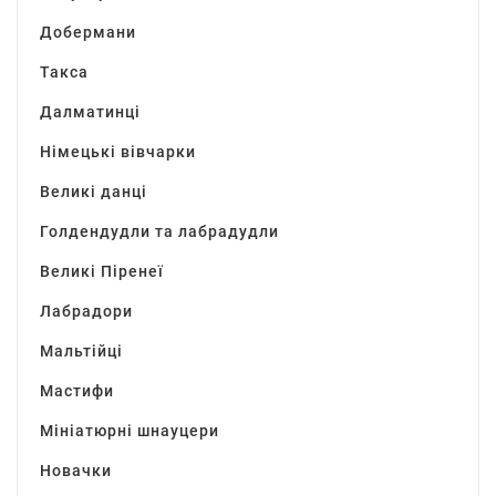
Добермани
Такса
Далматинці
Німецькі вівчарки
Великі данці
Голдендудли та лабрадудли
Великі Піренеї
Лабрадори
Мальтійці
Мастифи
Мініатюрні шнауцери
Новачки