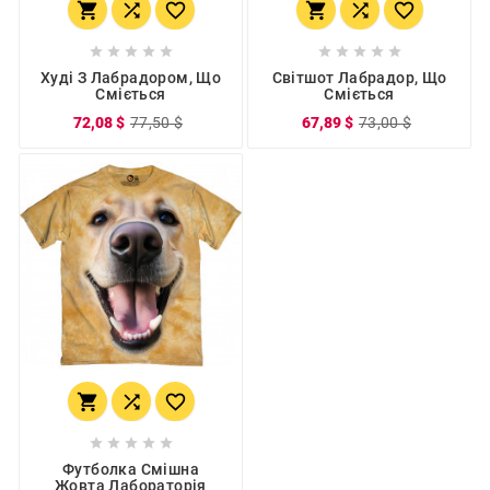
















Худі З Лабрадором, Що
Світшот Лабрадор, Що
Сміється
Сміється
72,08 $
77,50 $
67,89 $
73,00 $








Футболка Смішна
Жовта Лабораторія