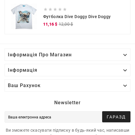





Футболка Dive Doggy Dive Doggy
Звичайна
Ціна
11,16 $
12,00 $
ціна

Інформація Про Магазин

Інформація

Ваш Рахунок
Newsletter
ГАРАЗД
Ви зможете скасувати підписку в будь-який час, написавши