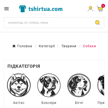
0

Головна
Категорії
Тварини
Собаки
ПІДКАТЕГОРІЯ
Акітас
Боксери
Біглі
Прик
к