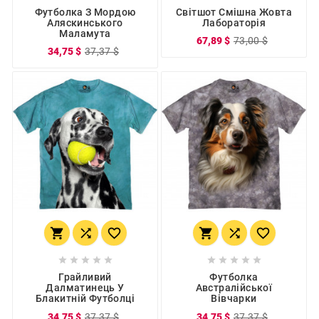
Футболка З Мордою
Світшот Смішна Жовта
Аляскинського
Лабораторія
Маламута
67,89 $
73,00 $
34,75 $
37,37 $
















Грайливий
Футболка
Далматинець У
Австралійської
Блакитній Футболці
Вівчарки
34,75 $
37,37 $
34,75 $
37,37 $