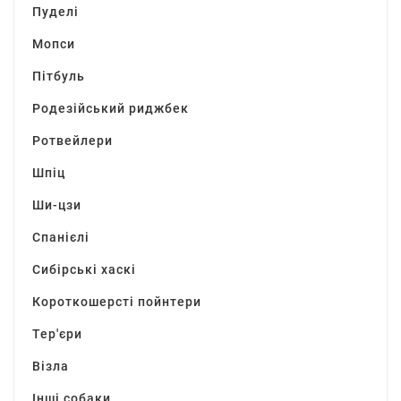
Пуделі
Мопси
Пітбуль
Родезійський риджбек
Ротвейлери
Шпіц
Ши-цзи
Спанієлі
Сибірські хаскі
Короткошерсті пойнтери
Тер'єри
Візла
Інші собаки