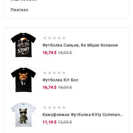
Пекінес





Футболка Сильна, Як Міцне Кохання
Звичайна
Ціна
16,74 $
18,00 $
ціна





Футболка Кіт Бос
Звичайна
Ціна
16,74 $
18,00 $
ціна





Камуфляжна Футболка Kitty Commander
Звичайна
Ціна
11,16 $
12,00 $
ціна