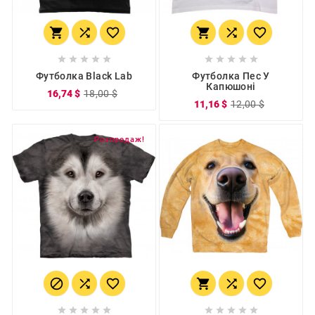
















Футболка Black Lab
Футболка Пес У
Капюшоні
16,74 $
18,00 $
11,16 $
12,00 $
Розпродаж!















