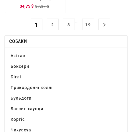
34,75 $
37,37 $
…
1

2
3
19
СОБАКИ
Акітас
Боксери
Біглі
Прикордонні коллі
Бульдоги
Бассет-хаунди
Коргіс
Чихуахуа