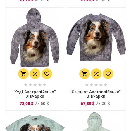
















Худі Австралійської
Світшот Австралійської
Вівчарки
Вівчарки
72,08 $
77,50 $
67,89 $
73,00 $