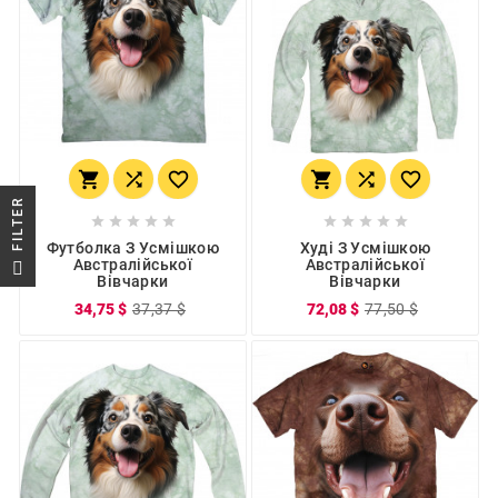






R










Футболка З Усмішкою
Худі З Усмішкою
F
I
L
T
E
Австралійської
Австралійської
Вівчарки
Вівчарки
34,75 $
37,37 $
72,08 $
77,50 $