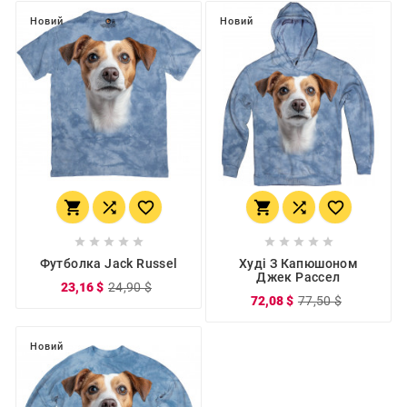
Новий
Новий
















Футболка Jack Russel
Худі З Капюшоном
Джек Рассел
23,16 $
24,90 $
72,08 $
77,50 $
Новий