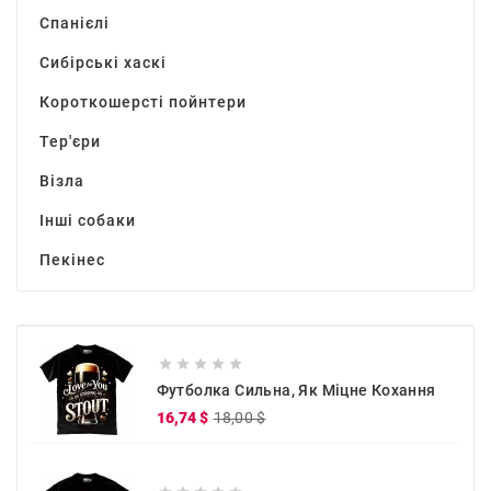
Спанієлі
Сибірські хаскі
Короткошерсті пойнтери
Тер'єри
Візла
Інші собаки
Пекінес





Футболка Сильна, Як Міцне Кохання
Звичайна
Ціна
16,74 $
18,00 $
ціна