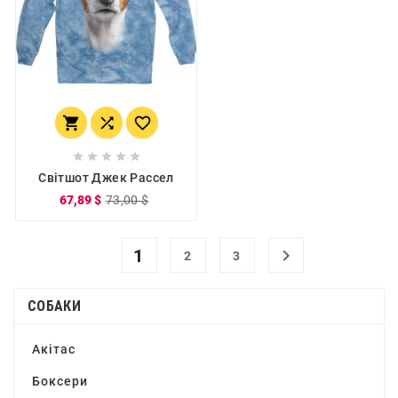








Світшот Джек Рассел
67,89 $
73,00 $
1

2
3
СОБАКИ
Акітас
Боксери