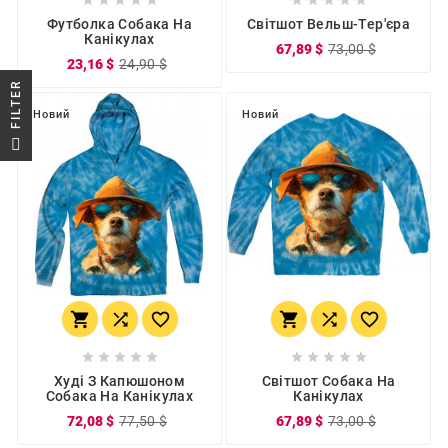
Футболка Собака На
Світшот Вельш-Тер'єра
Канікулах
67,89 $
73,00 $
23,16 $
24,90 $
R
Новий
Новий
F
I
L
T
E
















Худі З Капюшоном
Світшот Собака На
Собака На Канікулах
Канікулах
72,08 $
77,50 $
67,89 $
73,00 $