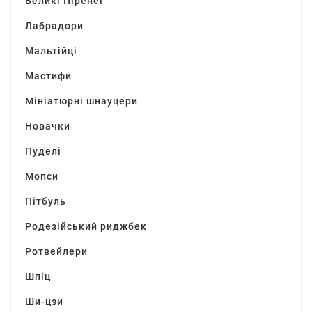
Великі Піренеї
Лабрадори
Мальтійці
Мастифи
Мініатюрні шнауцери
Новачки
Пуделі
Мопси
Пітбуль
Родезійський риджбек
Ротвейлери
Шпіц
Ши-цзи