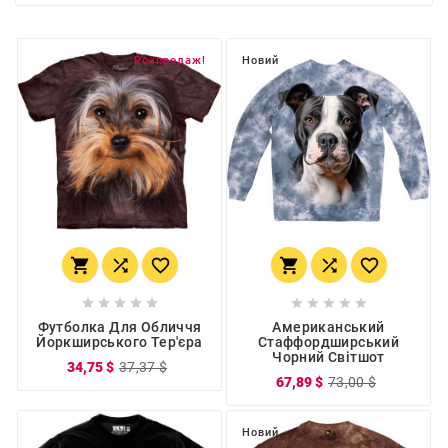
Розпродаж!
Новий
















Футболка Для Обличчя
Американський
Йоркширського Тер'єра
Стаффордширський
Чорний Світшот
34,75 $
37,37 $
67,89 $
73,00 $
Новий