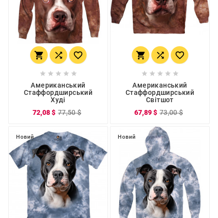
















Американський
Американський
Стаффордширський
Стаффордширський
Худі
Світшот
72,08 $
77,50 $
67,89 $
73,00 $
Новий
Новий