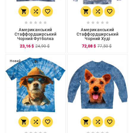
















Американський
Американський
Стаффордширський
Стаффордширський
Чорний Футболка
Чорний Худі
23,16 $
24,90 $
72,08 $
77,50 $
Новий















