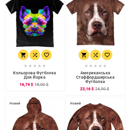
















Кольорова Футболка
Американська
Для Йорка
Стаффордширська
Футболка
16,74 $
18,00 $
23,16 $
24,90 $
Новий
Новий