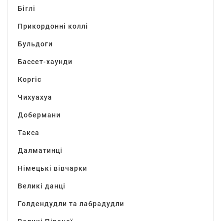
Біглі
Прикордонні коллі
Бульдоги
Бассет-хаунди
Коргіс
Чихуахуа
Добермани
Такса
Далматинці
Німецькі вівчарки
Великі данці
Голдендудли та лабрадудли