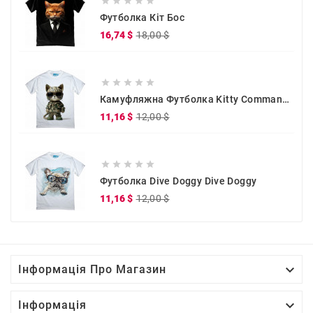





Футболка Кіт Бос
Звичайна
Ціна
16,74 $
18,00 $
ціна





Камуфляжна Футболка Kitty Commander
Звичайна
Ціна
11,16 $
12,00 $
ціна





Футболка Dive Doggy Dive Doggy
Звичайна
Ціна
11,16 $
12,00 $
ціна

Інформація Про Магазин

Інформація