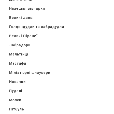
Німецькі вівчарки
Великі данці
Голдендудли та лабрадудли
Великі Піренеї
Лабрадори
Мальтійці
Мастифи
Мініатюрні шнауцери
Новачки
Пуделі
Мопси
Пітбуль