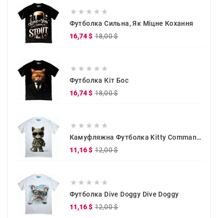





Футболка Сильна, Як Міцне Кохання
Звичайна
Ціна
16,74 $
18,00 $
ціна





Футболка Кіт Бос
Звичайна
Ціна
16,74 $
18,00 $
ціна





Камуфляжна Футболка Kitty Commander
Звичайна
Ціна
11,16 $
12,00 $
ціна





Футболка Dive Doggy Dive Doggy
Звичайна
Ціна
11,16 $
12,00 $
ціна