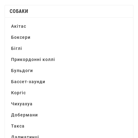
СОБАКИ
Акітас
Боксери
Біглі
Прикордонні коллі
Бульдоги
Бассет-хаунди
Коргіс
Чихуахуа
Добермани
Такса
Далматинці