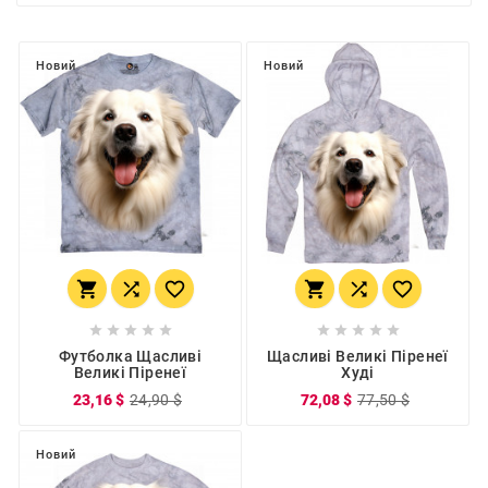
Новий
Новий
















Футболка Щасливі
Щасливі Великі Піренеї
Великі Піренеї
Худі
23,16 $
24,90 $
72,08 $
77,50 $
Новий