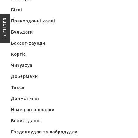
Біглі
R
Прикордонні коллі
Бульдоги
F
I
L
T
E
Бассет-хаунди
Коргіс
Чихуахуа
Добермани
Такса
Далматинці
Німецькі вівчарки
Великі данці
Голдендудли та лабрадудли