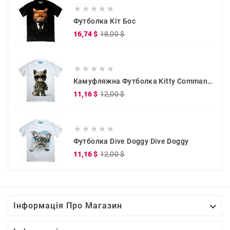





Футболка Кіт Бос
Звичайна
Ціна
16,74 $
18,00 $
ціна





Камуфляжна Футболка Kitty Commander
Звичайна
Ціна
11,16 $
12,00 $
ціна





Футболка Dive Doggy Dive Doggy
Звичайна
Ціна
11,16 $
12,00 $
ціна

Інформація Про Магазин