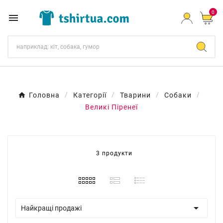
0

Головна
Категорії
Тварини
Собаки
Великі Піренеї
3 продукти

Найкращі продажі