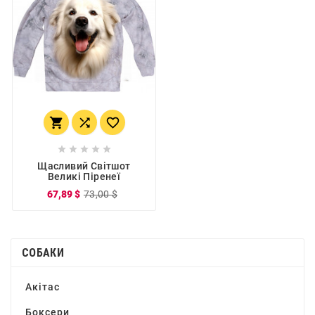








Щасливий Світшот
Великі Піренеї
67,89 $
73,00 $
СОБАКИ
Акітас
Боксери