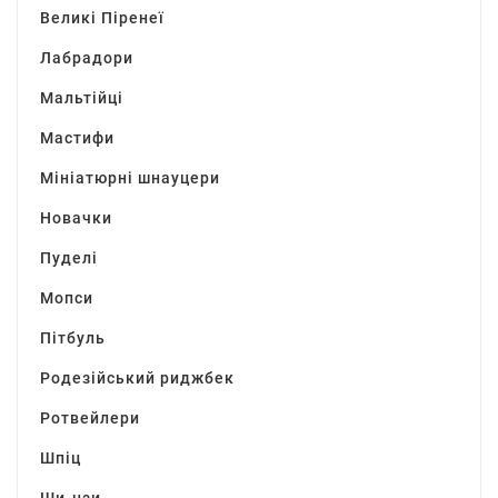
Великі Піренеї
Лабрадори
Мальтійці
Мастифи
Мініатюрні шнауцери
Новачки
Пуделі
Мопси
Пітбуль
Родезійський риджбек
Ротвейлери
Шпіц