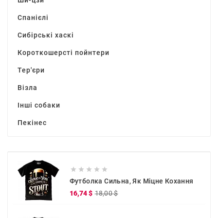
Ши-цзи
Спанієлі
Сибірські хаскі
Короткошерсті пойнтери
Тер'єри
Візла
Інші собаки
Пекінес





Футболка Сильна, Як Міцне Кохання
Звичайна
Ціна
16,74 $
18,00 $
ціна