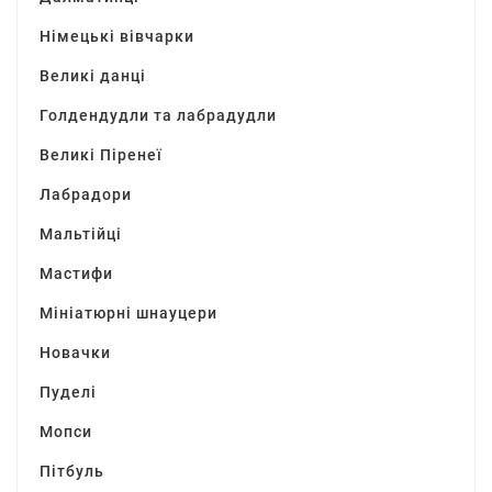
Німецькі вівчарки
Великі данці
Голдендудли та лабрадудли
Великі Піренеї
Лабрадори
Мальтійці
Мастифи
Мініатюрні шнауцери
Новачки
Пуделі
Мопси
Пітбуль