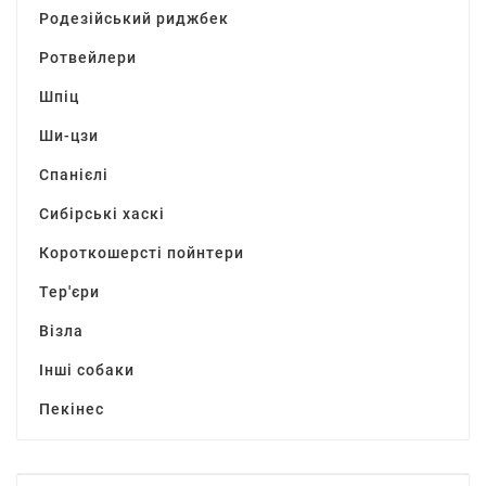
Родезійський риджбек
Ротвейлери
Шпіц
Ши-цзи
Спанієлі
Сибірські хаскі
Короткошерсті пойнтери
Тер'єри
Візла
Інші собаки
Пекінес