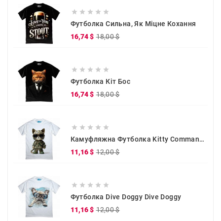





Футболка Сильна, Як Міцне Кохання
Звичайна
Ціна
16,74 $
18,00 $
ціна





Футболка Кіт Бос
Звичайна
Ціна
16,74 $
18,00 $
ціна





Камуфляжна Футболка Kitty Commander
Звичайна
Ціна
11,16 $
12,00 $
ціна





Футболка Dive Doggy Dive Doggy
Звичайна
Ціна
11,16 $
12,00 $
ціна