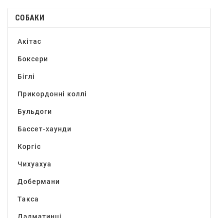
СОБАКИ
Акітас
Боксери
Біглі
Прикордонні коллі
Бульдоги
Бассет-хаунди
Коргіс
Чихуахуа
Добермани
Такса
Далматинці