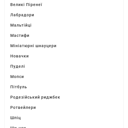
Великі Піренеї
Лабрадори
Мальтійці
Мастифи
Мініатюрні шнауцери
Новачки
Пуделі
Мопси
Пітбуль
Родезійський риджбек
Ротвейлери
Шпіц