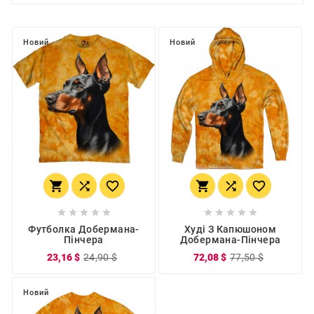
Новий
Новий
















Футболка Добермана-
Худі З Капюшоном
Пінчера
Добермана-Пінчера
23,16 $
24,90 $
72,08 $
77,50 $
Новий