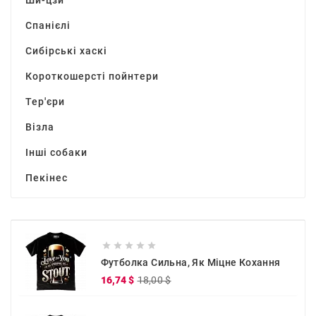
Ши-цзи
Спанієлі
Сибірські хаскі
Короткошерсті пойнтери
Тер'єри
Візла
Інші собаки
Пекінес





Футболка Сильна, Як Міцне Кохання
Звичайна
Ціна
16,74 $
18,00 $
ціна