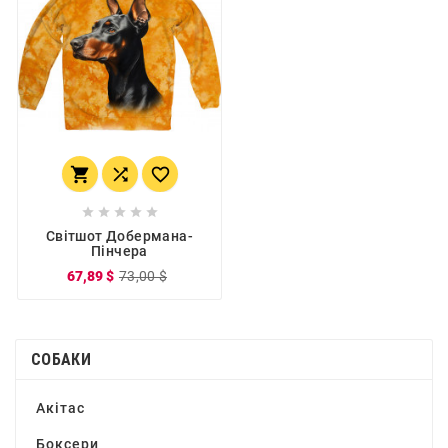








Світшот Добермана-
Пінчера
67,89 $
73,00 $
СОБАКИ
Акітас
Боксери