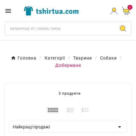
0

Головна
Категорії
Тварини
Собаки
Добермани
3 продукти

Найкращі продажі