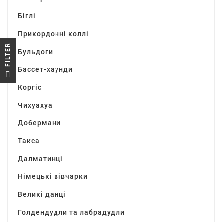
Біглі
Прикордонні коллі
R
Бульдоги
Бассет-хаунди
F
I
L
T
E
Коргіс
Чихуахуа
Добермани
Такса
Далматинці
Німецькі вівчарки
Великі данці
Голдендудли та лабрадудли