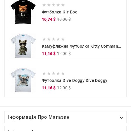





Футболка Кіт Бос
Звичайна
Ціна
16,74 $
18,00 $
ціна





Камуфляжна Футболка Kitty Commander
Звичайна
Ціна
11,16 $
12,00 $
ціна





Футболка Dive Doggy Dive Doggy
Звичайна
Ціна
11,16 $
12,00 $
ціна

Інформація Про Магазин