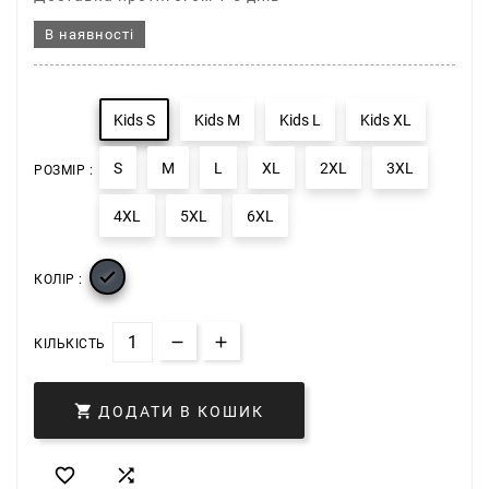
В наявності
Kids S
Kids M
Kids L
Kids XL
S
M
L
XL
2XL
3XL
РОЗМІР :
4XL
5XL
6XL

КОЛІР :
КІЛЬКІСТЬ

ДОДАТИ В КОШИК

