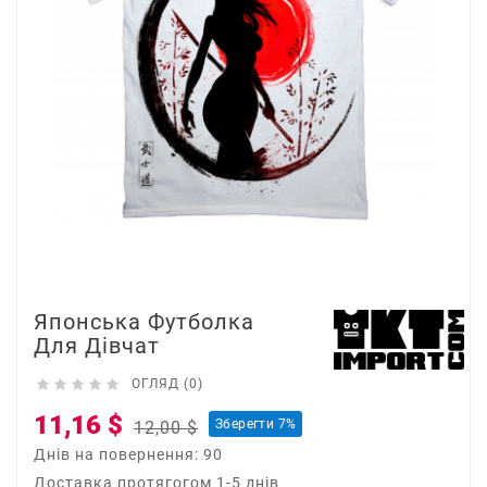
Японська Футболка
Для Дівчат





ОГЛЯД (0)
11,16 $
Зберегти 7%
12,00 $
Днів на повернення: 90
Доставка протягогом 1-5 днів