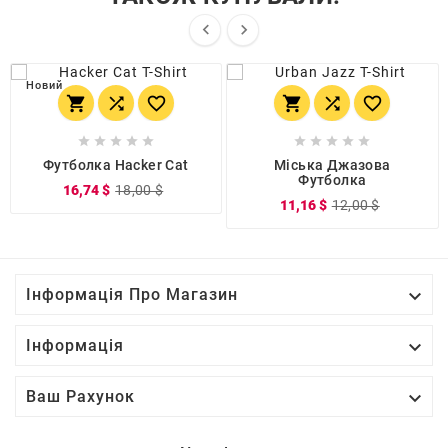


Новий
















Футболка Hacker Cat
Міська Джазова
Футболка
16,74 $
18,00 $
11,16 $
12,00 $

Інформація Про Магазин

Інформація

Ваш Рахунок