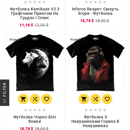










Футболка Kamikaze V2 З
Inferno Reaper: Смерть
Графічним Принтом На
Згори - Футболка
Грудях І Спині
16,74 $
18,00 $
11,16 $
12,00 $
Новий
Новий
R






F
I
L
T
E










Футболка Чорно-Білі
Футболка З
Вовки
Навушниками Горила В
Навушниках
16,74 $
18,00 $