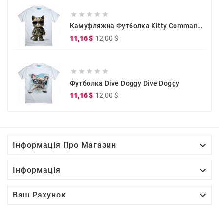





Камуфляжна Футболка Kitty Commander
Звичайна
Ціна
11,16 $
12,00 $
ціна





Футболка Dive Doggy Dive Doggy
Звичайна
Ціна
11,16 $
12,00 $
ціна

Інформація Про Магазин

Інформація

Ваш Рахунок