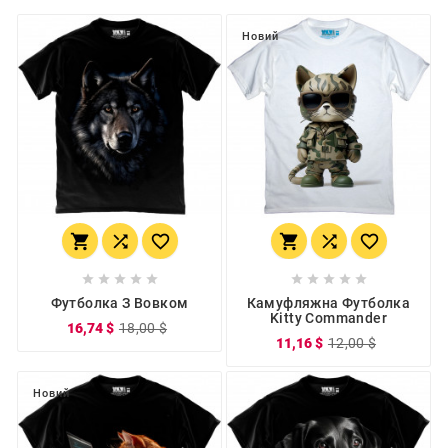
Новий
















Футболка З Вовком
Камуфляжна Футболка
Kitty Commander
16,74 $
18,00 $
11,16 $
12,00 $
Новий