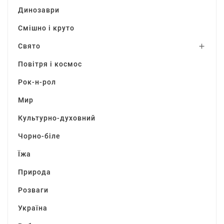
Динозаври
Смішно і круто
Свято

Повітря і космос
Рок-н-рол
Мир
Культурно-духовний
Чорно-біле
Їжа
Природа
Розваги
Україна