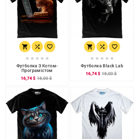
















Футболка З Котом-
Футболка Black Lab
Програмістом
16,74 $
18,00 $
16,74 $
18,00 $