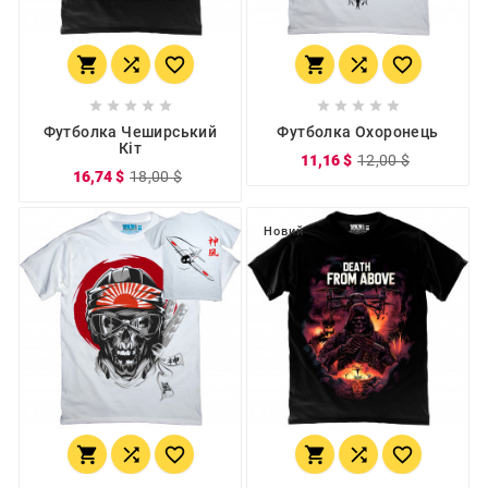
















Футболка Чеширський
Футболка Охоронець
Кіт
11,16 $
12,00 $
16,74 $
18,00 $
Новий





