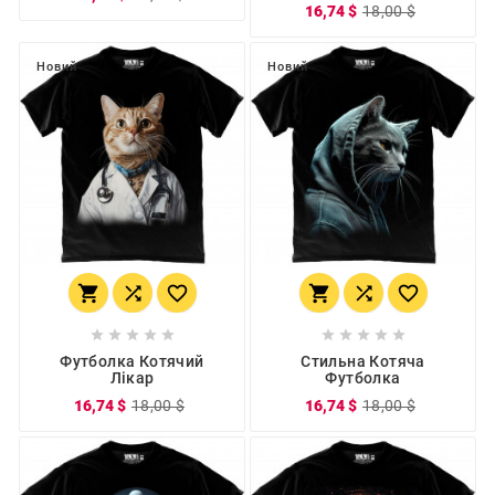
16,74 $
18,00 $
Новий
Новий
















Футболка Котячий
Стильна Котяча
Лікар
Футболка
16,74 $
18,00 $
16,74 $
18,00 $