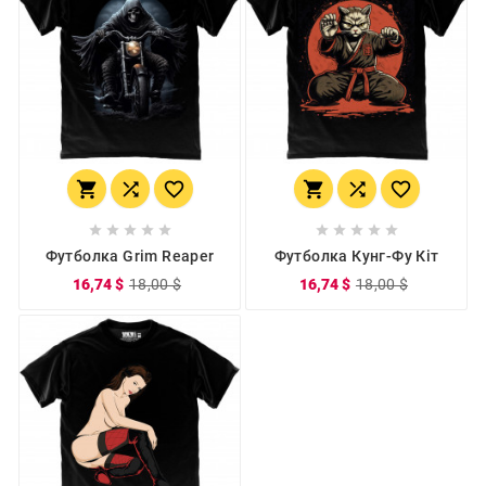
















Футболка Grim Reaper
Футболка Кунг-Фу Кіт
16,74 $
18,00 $
16,74 $
18,00 $