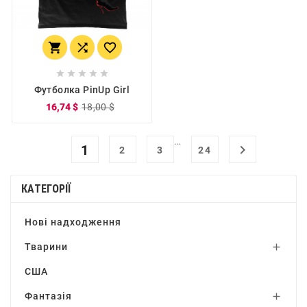








Футболка PinUp Girl
16,74 $
18,00 $
…
1

2
3
24
КАТЕГОРІЇ
Нові надходження
Тварини

США
Фантазія
