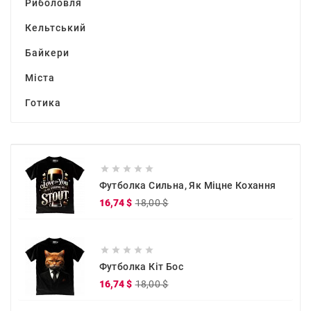
Риболовля
Кельтський
Байкери
Міста
Готика





Футболка Сильна, Як Міцне Кохання
Звичайна
Ціна
16,74 $
18,00 $
ціна





Футболка Кіт Бос
Звичайна
Ціна
16,74 $
18,00 $
ціна