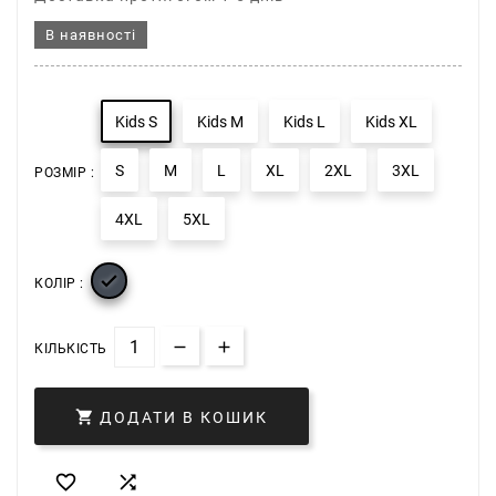
В наявності
Kids S
Kids M
Kids L
Kids XL
S
M
L
XL
2XL
3XL
РОЗМІР :
4XL
5XL

КОЛІР :
КІЛЬКІСТЬ

ДОДАТИ В КОШИК

