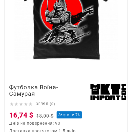
Футболка Воїна-
Самурая





ОГЛЯД (0)
16,74 $
Зберегти 7%
18,00 $
Днів на повернення: 90
Доставка протягогом 1-5 днів