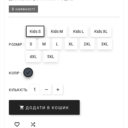
В наявності
Kids S
Kids M
Kids L
Kids XL
S
M
L
XL
2XL
3XL
РОЗМІР :
4XL
5XL

КОЛІР :
КІЛЬКІСТЬ

ДОДАТИ В КОШИК

