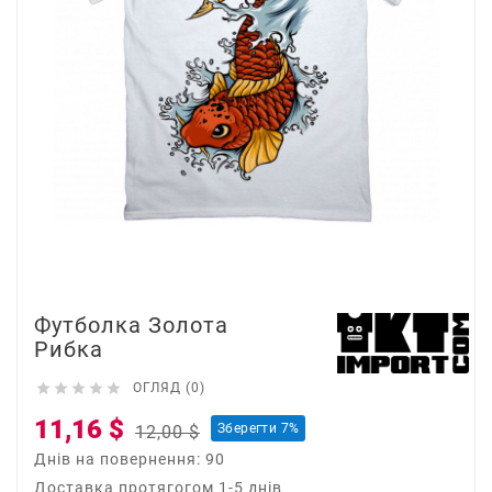
Футболка Золота
Рибка





ОГЛЯД (0)
11,16 $
Зберегти 7%
12,00 $
Днів на повернення: 90
Доставка протягогом 1-5 днів