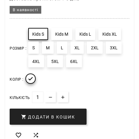
В наявності
Kids S
Kids M
Kids L
Kids XL
S
M
L
XL
2XL
3XL
РОЗМІР :
4XL
5XL
6XL

КОЛІР :
КІЛЬКІСТЬ

ДОДАТИ В КОШИК

