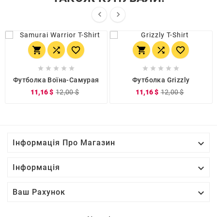


















Футболка Воїна-Самурая
Футболка Grizzly
11,16 $
12,00 $
11,16 $
12,00 $

Інформація Про Магазин

Інформація

Ваш Рахунок