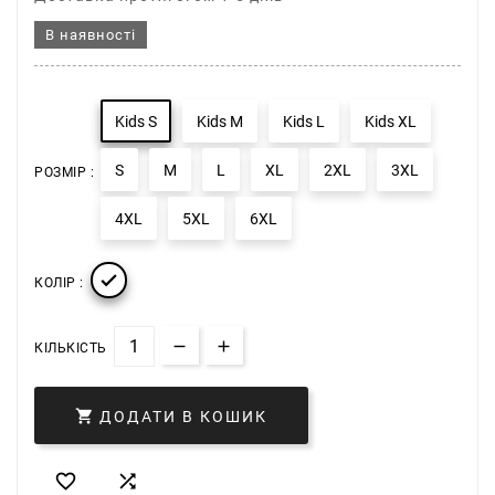
В наявності
Kids S
Kids M
Kids L
Kids XL
S
M
L
XL
2XL
3XL
РОЗМІР :
4XL
5XL
6XL

КОЛІР :
КІЛЬКІСТЬ

ДОДАТИ В КОШИК

