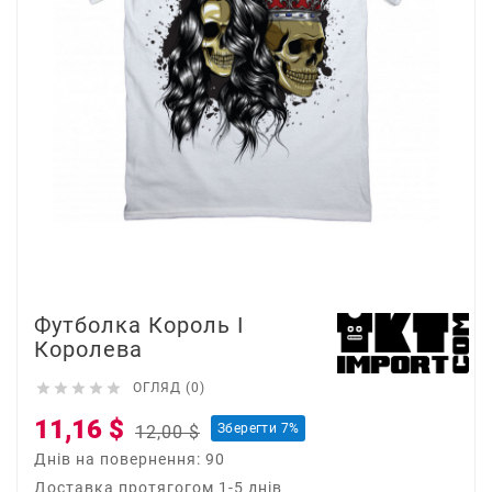
Футболка Король І
Королева





ОГЛЯД (0)
11,16 $
Зберегти 7%
12,00 $
Днів на повернення: 90
Доставка протягогом 1-5 днів