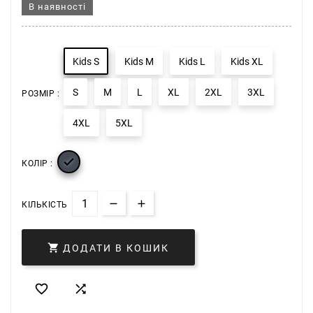
В наявності
Kids S
Kids M
Kids L
Kids XL
S
M
L
XL
2XL
3XL
РОЗМІР :
4XL
5XL

КОЛІР :
КІЛЬКІСТЬ

ДОДАТИ В КОШИК

