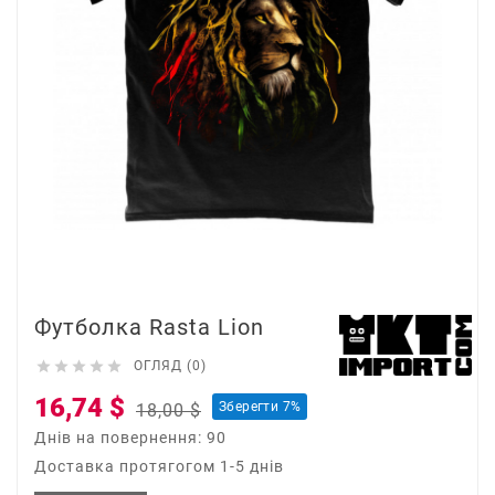
Футболка Rasta Lion





ОГЛЯД (0)
16,74 $
Зберегти 7%
18,00 $
Днів на повернення: 90
Доставка протягогом 1-5 днів