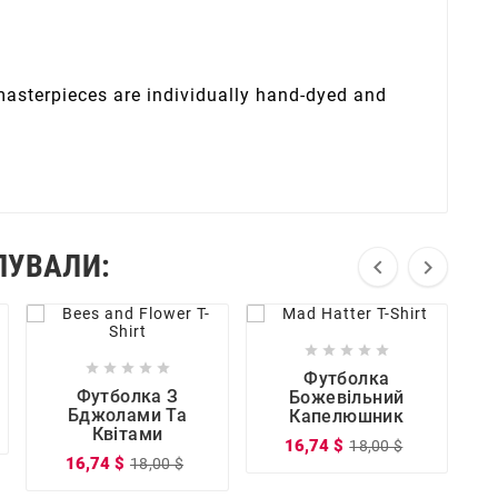
 masterpieces are individually hand-dyed and
ПУВАЛИ:
















Футболка




Футболка З
Божевільний
Бджолами Та
Капелюшник
Квітами
16,74 $
18,00 $
16,74 $
18,00 $