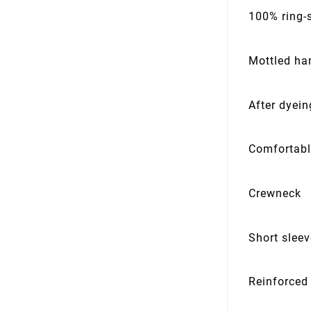
100% ring-
Mottled ha
After dyei
Comfortabl
Crewneck
Short slee
Reinforced