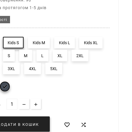
повернення: 90
 протягогом 1-5 днів
ості
Kids S
Kids M
Kids L
Kids XL
S
M
L
XL
2XL
3XL
4XL
5XL

Ь


ДОДАТИ В КОШИК