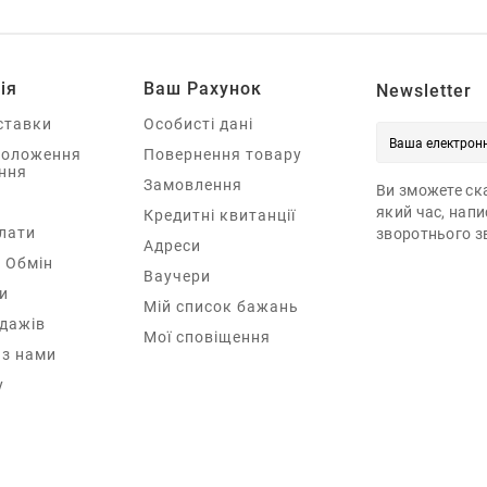
ія
Ваш Рахунок
Newsletter
ставки
Особисті дані
Положення
Повернення товару
ння
Замовлення
Ви зможете ска
який час, нап
Кредитні квитанції
лати
зворотнього зв
Адреси
 Обмін
Ваучери
и
Мій список бажань
одажів
Мої сповіщення
 з нами
у