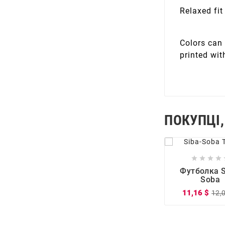
Relaxed fit
Colors can 
printed wit
ПОКУПЦІ,






Футболка S
Soba
11,16 $
12,