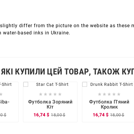
slightly differ from the picture on the website as these
h water-based inks in Ukraine.
 ЯКІ КУПИЛИ ЦЕЙ ТОВАР, ТАКОЖ КУ





















iba-
Футболка Зоряний
Футболка П'яний
Кіт
Кролик
16,74 $
16,74 $
00 $
18,00 $
18,00 $