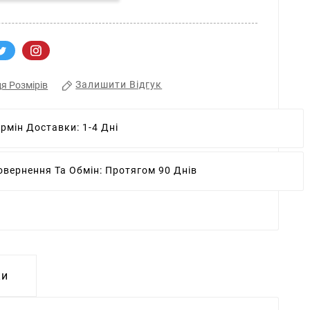
Залишити Відгук
я Розмірів
ермін Доставки:
1-4 Дні
овернення Та Обмін:
Протягом 90 Днів
ки