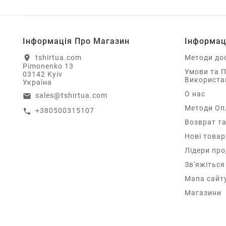
Інформація Про Магазин
Інформац
tshirtua.com
Методи до
location_on
Pimonenko 13
Умови та 
03142 Kyiv
Використа
Україна
О нас
sales@tshirtua.com
email
Методи Оп
+380500315107
call
Возврат та
Нові товар
Лідери пр
Зв'яжіться
Мапа сайт
Магазини