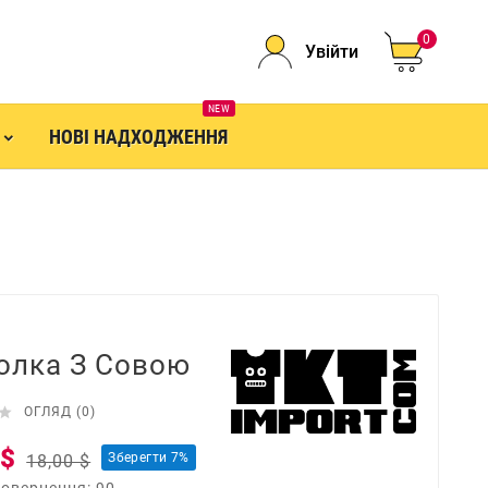
0
Увійти
NEW
НОВІ НАДХОДЖЕННЯ
ю
олка З Совою

ОГЛЯД (0)
 $
Зберегти 7%
18,00 $