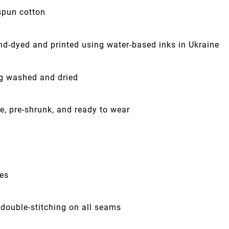
spun cotton
nd-dyed and printed using water-based inks in Ukraine
ng washed and dried
e, pre-shrunk, and ready to wear
ves
 double-stitching on all seams