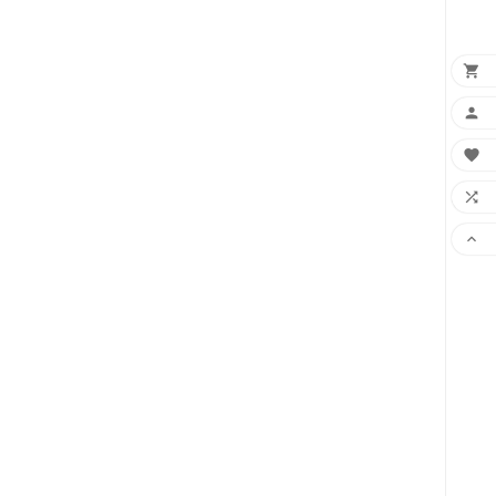




