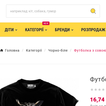
NEW
ДІТИ
КАТЕГОРІЇ
БРЕНДИ
РОЗПРОДАЖ
Головна
Категорії
Чорно-біле
Футболка з сово
Футб




16,74