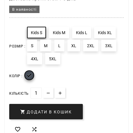
В наявності
Kids S
Kids M
Kids L
Kids XL
S
M
L
XL
2XL
3XL
РОЗМІР :
4XL
5XL

КОЛІР :
КІЛЬКІСТЬ

ДОДАТИ В КОШИК

