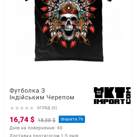
Футболка З
Індійським Черепом





ОГЛЯД (0)
16,74 $
Зберегти 7%
18,00 $
Днів на повернення: 90
Доставка протягогом 1-5 днів