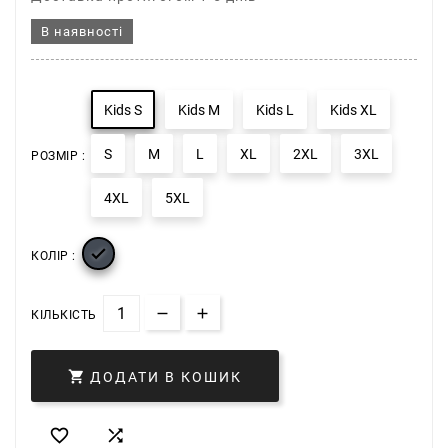
В наявності
Kids S
Kids M
Kids L
Kids XL
S
M
L
XL
2XL
3XL
РОЗМІР :
4XL
5XL

КОЛІР :
КІЛЬКІСТЬ

ДОДАТИ В КОШИК

