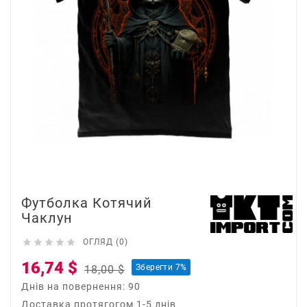
Футболка Котячий
Чаклун





ОГЛЯД (0)
16,74 $
Зберегти 7%
18,00 $
Днів на повернення: 90
Доставка протягогом 1-5 днів