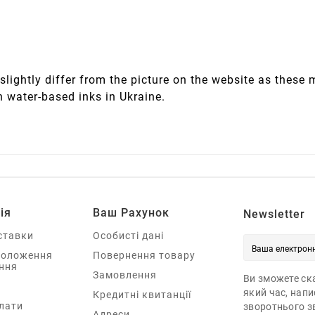
slightly differ from the picture on the website as these
h water-based inks in Ukraine.
ія
Ваш Рахунок
Newsletter
ставки
Особисті дані
Положення
Повернення товару
ння
Замовлення
Ви зможете ска
який час, нап
Кредитні квитанції
лати
зворотнього зв
Адреси