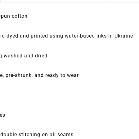
spun cotton
nd-dyed and printed using water-based inks in Ukraine
ng washed and dried
e, pre-shrunk, and ready to wear
ves
 double-stitching on all seams