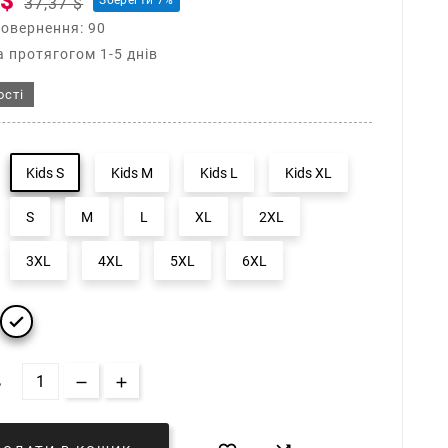
 $
Зберегти 7%
37,37 $
повернення: 90
 протягогом 1-5 днів
ості
Kids S
Kids M
Kids L
Kids XL
S
M
L
XL
2XL
3XL
4XL
5XL
6XL

Ь