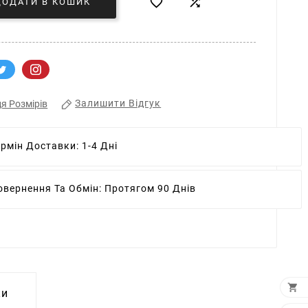


ДОДАТИ В КОШИК
Залишити Відгук
я Розмірів
ермін Доставки:
1-4 Дні
овернення Та Обмін:
Протягом 90 Днів

ки