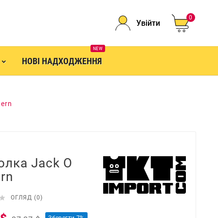
0
Увійти
NEW
НОВІ НАДХОДЖЕННЯ
tern
олка Jack O
ern

ОГЛЯД (0)