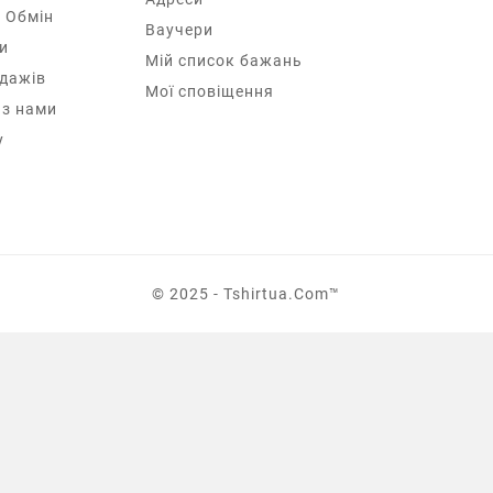
 Обмін
Ваучери
и
Мій список бажань
одажів
Мої сповіщення
 з нами
у
© 2025 - Tshirtua.com™