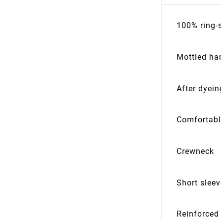
100% ring-
Mottled ha
After dyei
Comfortabl
Crewneck
Short slee
Reinforced