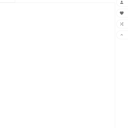



