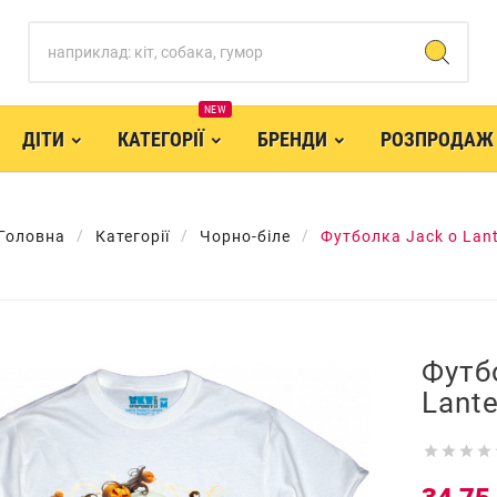
NEW
ДІТИ
КАТЕГОРІЇ
БРЕНДИ
РОЗПРОДАЖ
Головна
Категорії
Чорно-біле
Футболка Jack o Lan
Футб
Lant



