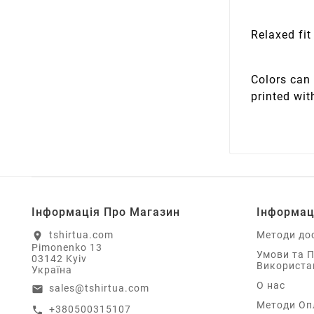
Relaxed fit
Colors can 
printed wit
Інформація Про Магазин
Інформац
tshirtua.com
Методи до
location_on
Pimonenko 13
Умови та 
03142 Kyiv
Використа
Україна
О нас
sales@tshirtua.com
email
Методи Оп
+380500315107
call