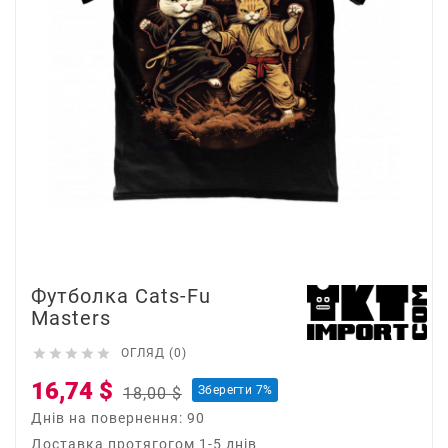
Футболка Cats-Fu
Masters





ОГЛЯД (0)
16,74 $
Зберегти 7%
18,00 $
Днів на повернення: 90
Доставка протягогом 1-5 днів