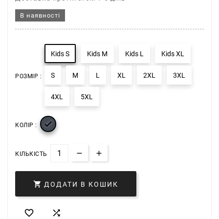
В наявності
Kids S
Kids M
Kids L
Kids XL
S
M
L
XL
2XL
3XL
РОЗМІР :
4XL
5XL

КОЛІР :
КІЛЬКІСТЬ

ДОДАТИ В КОШИК

