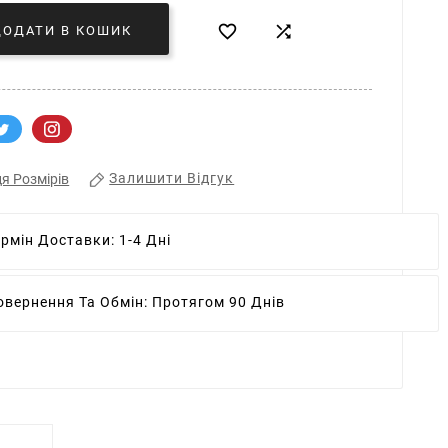


ДОДАТИ В КОШИК
Залишити Відгук
я Розмірів
ермін Доставки:
1-4 Дні
овернення Та Обмін:
Протягом 90 Днів