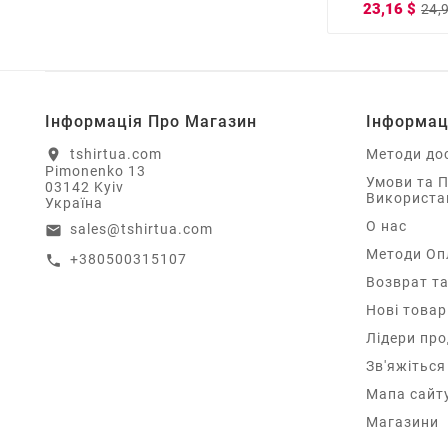
23,16 $
24,
Інформація Про Магазин
Інформац
tshirtua.com
Методи до
location_on
Pimonenko 13
Умови та 
03142 Kyiv
Використа
Україна
О нас
sales@tshirtua.com
email
Методи Оп
+380500315107
call
Возврат та
Нові товар
Лідери пр
Зв'яжіться
Мапа сайт
Магазини