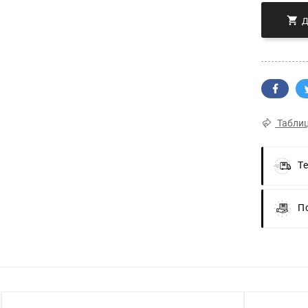

Таблиц
Т
П