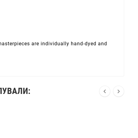
 masterpieces are individually hand-dyed and
ПУВАЛИ:

