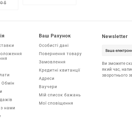
90 $
ія
Ваш Рахунок
Newsletter
ставки
Особисті дані
Положення
Повернення товару
ння
Замовлення
Ви зможете ска
який час, нап
Кредитні квитанції
лати
зворотнього зв
Адреси
 Обмін
Ваучери
и
Мій список бажань
одажів
Мої сповіщення
 з нами
у