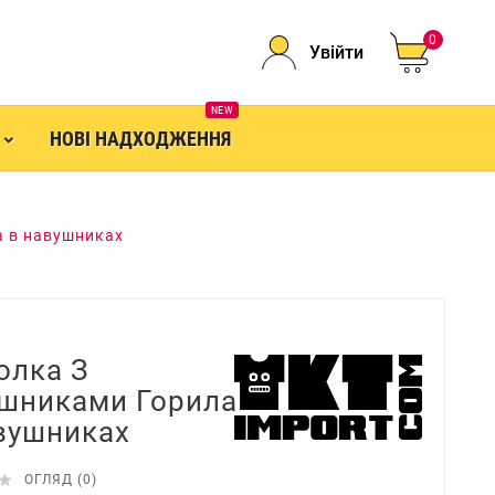
0
Увійти
NEW
НОВІ НАДХОДЖЕННЯ
а в навушниках
олка З
шниками Горила
вушниках

ОГЛЯД (0)