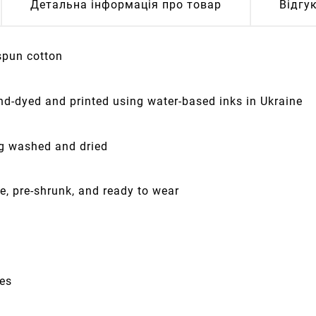
Детальна інформація про товар
Відгу
spun cotton
nd-dyed and printed using water-based inks in Ukraine
ng washed and dried
e, pre-shrunk, and ready to wear
ves