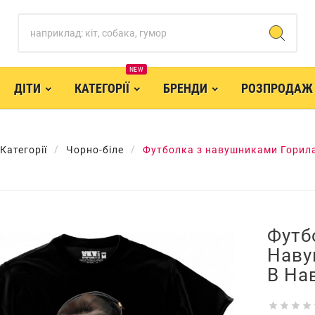
NEW
ДІТИ
КАТЕГОРІЇ
БРЕНДИ
РОЗПРОДАЖ
Категорії
Чорно-біле
Футболка з навушниками Горил
Футб
Наву
В На



