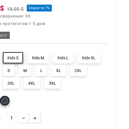
 $
Зберегти 7%
18,00 $
повернення: 90
 протягогом 1-5 днів
ості
Kids S
Kids M
Kids L
Kids XL
S
M
L
XL
2XL
3XL
4XL
5XL

Ь