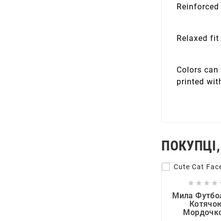
Reinforced
Relaxed fit
Colors can 
printed wit
ПОКУПЦІ,






Мила Футбо
Котячо
Мордочк