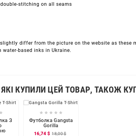
 double-stitching on all seams
slightly differ from the picture on the website as these
h water-based inks in Ukraine.
 ЯКІ КУПИЛИ ЦЕЙ ТОВАР, ТАКОЖ КУ












лка З
Футболка Gangsta
ю
Gorilla
ою
16,74 $
18,00 $