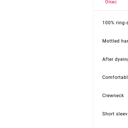
Опис
100% ring-
Mottled ha
After dyei
Comfortabl
Crewneck
Short slee